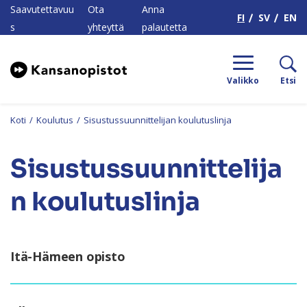
H
Saavutettavuu
Ota
Anna
FI
SV
EN
s
yhteyttä
palautetta
Valikko
Etsi
Koti
/
Koulutus
/
Sisustussuunnittelijan koulutuslinja
Sisustussuunnittelija
n koulutuslinja
Itä-Hämeen opisto