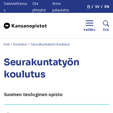
H
Saavutettavuu
Ota
Anna
FI
SV
EN
s
yhteyttä
palautetta
Valikko
Etsi
Koti
/
Koulutus
/
Seurakuntatyön koulutus
Seurakuntatyön
koulutus
Suomen teologinen opisto