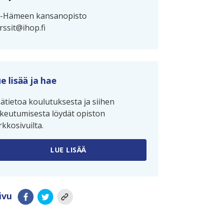
ä-Hämeen kansanopisto
rssit@ihop.fi
e lisää ja hae
sätietoa koulutuksesta ja siihen
keutumisesta löydät opiston
rkkosivuilta.
LUE LISÄÄ
ivu