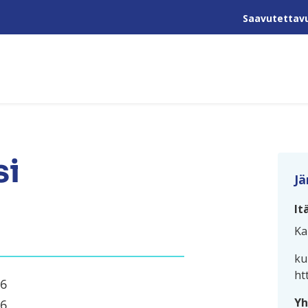
Saavutettav
si
Jä
It
Ka
ku
ht
26
Yh
26