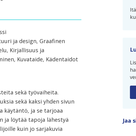
It
ku
ssi
uuri ja design, Graafinen
Lu
lu, Kirjallisuus ja
aminen, Kuvataide, Kädentaidot
Li
ha
ve
teita sekä työvaiheita.
sia sekä kaksi yhden sivun
ja käytäntö, ja se tarjoaa
 ja löytää tapoja lähestyä
Jaa s
ijoille kuin jo sarjakuvia