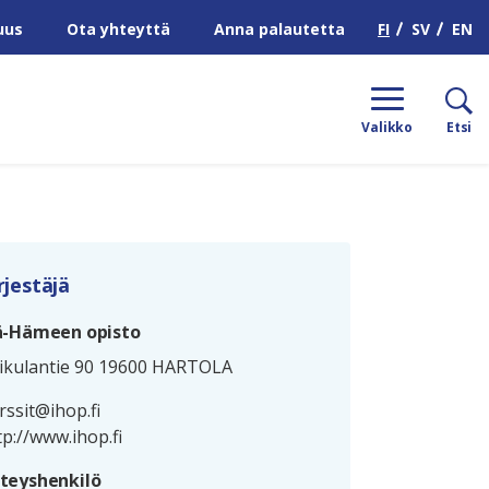
H
FI
SV
EN
uus
Ota yhteyttä
Anna palautetta
Valikko
Etsi
rjestäjä
ä-Hämeen opisto
ikulantie 90 19600 HARTOLA
rssit@ihop.fi
tp://www.ihop.fi
teyshenkilö