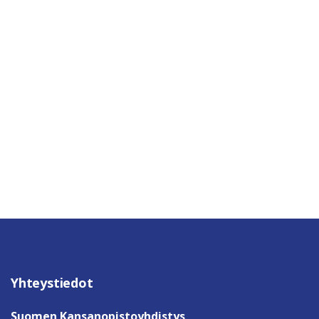
Yhteystiedot
Suomen Kansanopistoyhdistys