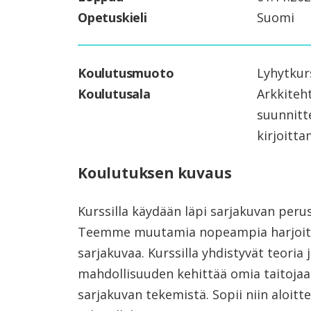
Opetuskieli
Suomi
Koulutusmuoto
Lyhytkur
Koulutusala
Arkkiteht
suunnitte
kirjoitt
Koulutuksen kuvaus
Kurssilla käydään läpi sarjakuvan perus
Teemme muutamia nopeampia harjoituk
sarjakuvaa. Kurssilla yhdistyvät teoria 
mahdollisuuden kehittää omia taitojaan
sarjakuvan tekemistä. Sopii niin aloittel