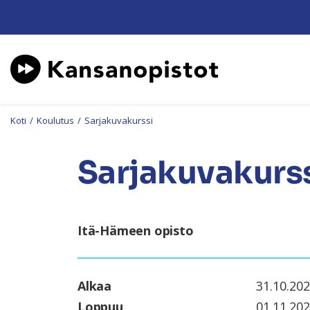
Koti
/
Koulutus
/
Sarjakuvakurssi
Sarjakuvakurs
Itä-Hämeen opisto
Alkaa
31.10.20
Loppuu
01.11.20