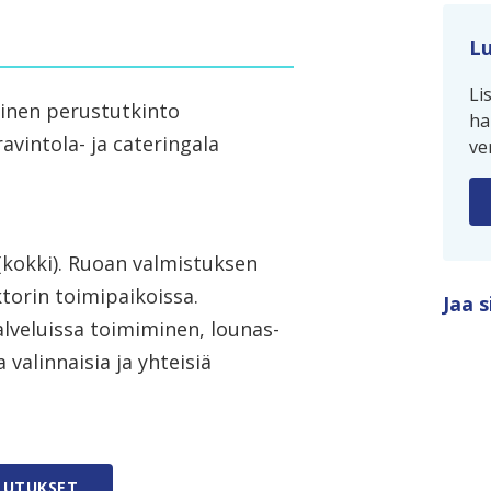
Lu
Li
inen perustutkinto
ha
 ravintola- ja cateringala
ve
(kokki). Ruoan valmistuksen
ktorin toimipaikoissa.
Jaa s
lveluissa toimiminen, lounas-
valinnaisia ja yhteisiä
LUTUKSET