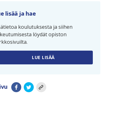
e lisää ja hae
sätietoa koulutuksesta ja siihen
keutumisesta löydät opiston
rkkosivuilta.
LUE LISÄÄ
ivu