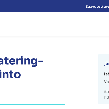
Saavutettav
atering-
Jä
into
It
Va
it
ht