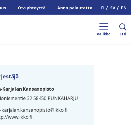
H
FI
SV
EN
uus
Ota yhteyttä
Anna palautetta
Valikko
Etsi
rjestäjä
ä-Karjalan Kansanopisto
loniementie 32 58450 PUNKAHARJU
a-karjalan.kansanopisto@ikko.fi
tp://www.ikko.fi