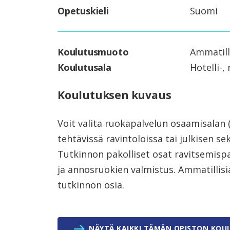
Opetuskieli
Suomi
Koulutusmuoto
Ammatill
Koulutusala
Hotelli-,
Koulutuksen kuvaus
Voit valita ruokapalvelun osaamisalan 
tehtävissä ravintoloissa tai julkisen se
Tutkinnon pakolliset osat ravitsemispa
ja annosruokien valmistus. Ammatillisia 
tutkinnon osia.
NÄYTÄ KAIKKI TÄMÄN OPISTON KOU