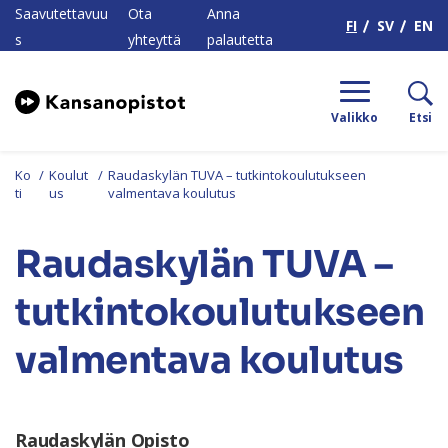
H
Saavutettavuu
Ota
Anna
FI
SV
EN
s
yhteyttä
palautetta
Valikko
Etsi
Ko
/
Koulut
/
Raudaskylän TUVA – tutkintokoulutukseen
ti
us
valmentava koulutus
Raudaskylän TUVA –
tutkintokoulutukseen
valmentava koulutus
Raudaskylän Opisto