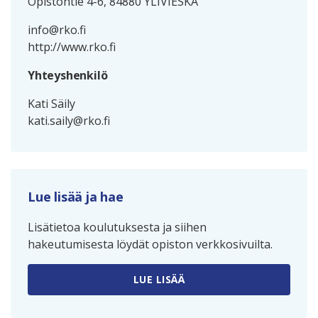
Opistontie 4-6, 84880 YLIVIESKA
info@rko.fi
http://www.rko.fi
Yhteyshenkilö
Kati Säily
kati.saily@rko.fi
Lue lisää ja hae
Lisätietoa koulutuksesta ja siihen
hakeutumisesta löydät opiston verkkosivuilta.
LUE LISÄÄ