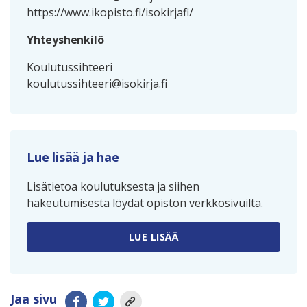
https://www.ikopisto.fi/isokirjafi/
Yhteyshenkilö
Koulutussihteeri
koulutussihteeri@isokirja.fi
Lue lisää ja hae
Lisätietoa koulutuksesta ja siihen
hakeutumisesta löydät opiston verkkosivuilta.
LUE LISÄÄ
Jaa sivu