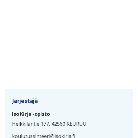
Järjestäjä
Iso Kirja -opisto
Heikkiläntie 177, 42560 KEURUU
koulutussihteeri@isokirja.fi