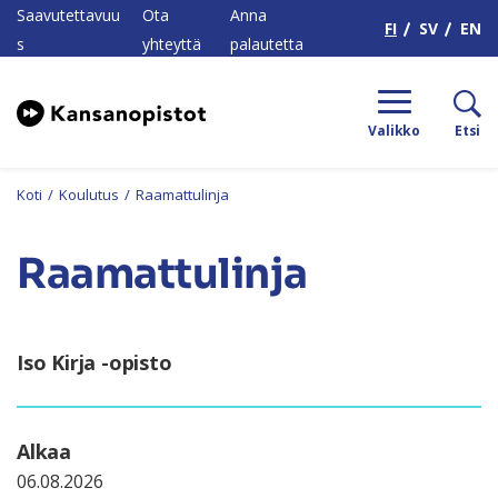
H
Saavutettavuu
Ota
Anna
FI
SV
EN
s
yhteyttä
palautetta
Valikko
Etsi
Koti
/
Koulutus
/
Raamattulinja
Raamattulinja
Iso Kirja -opisto
Alkaa
06.08.2026