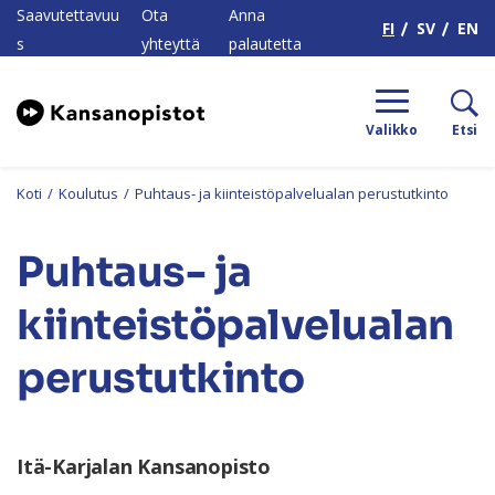
H
Saavutettavuu
Ota
Anna
FI
SV
EN
s
yhteyttä
palautetta
Valikko
Etsi
Koti
/
Koulutus
/
Puhtaus- ja kiinteistöpalvelualan perustutkinto
Puhtaus- ja
kiinteistöpalvelualan
perustutkinto
Itä-Karjalan Kansanopisto