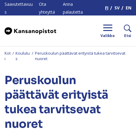
H
Saavutettavuu
Ota
Anna
FI
SV
EN
s
yhteyttä
palautetta
Valikko
Etsi
Kot
/
Koulutu
/
Peruskoulun päättävät erityistä tukea tarvitsevat
i
s
nuoret
Peruskoulun
päättävät erityistä
tukea tarvitsevat
nuoret