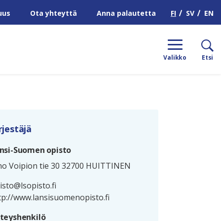
H
FI
SV
EN
uus
Ota yhteyttä
Anna palautetta
Valikko
Etsi
rjestäjä
nsi-Suomen opisto
no Voipion tie 30 32700 HUITTINEN
isto@lsopisto.fi
tp://www.lansisuomenopisto.fi
teyshenkilö