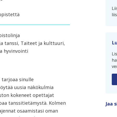
Li
opistettä
li
istolinja
Lu
ja tanssi, Taiteet ja kulttuuri,
a hyvinvointi
Li
ha
ve
tarjoaa sinulle
 löytää uusia näkökulmia
ston kokeneet opettajat
mpaa tanssitietämystä. Kolmen
Jaa s
aajennat osaamistasi oman