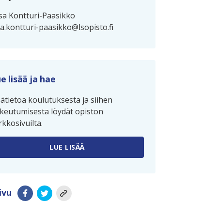
isa Kontturi-Paasikko
isa.kontturi-paasikko@lsopisto.fi
e lisää ja hae
sätietoa koulutuksesta ja siihen
keutumisesta löydät opiston
rkkosivuilta.
LUE LISÄÄ
ivu