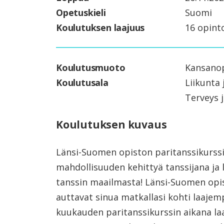
Opetuskieli
Suomi
Koulutuksen laajuus
16 opint
Koulutusmuoto
Kansanop
Koulutusala
Liikunta 
Terveys j
Koulutuksen kuvaus
Länsi-Suomen opiston paritanssikurssi 
mahdollisuuden kehittyä tanssijana ja
tanssin maailmasta! Länsi-Suomen opi
auttavat sinua matkallasi kohti laaje
kuukauden paritanssikurssin aikana l