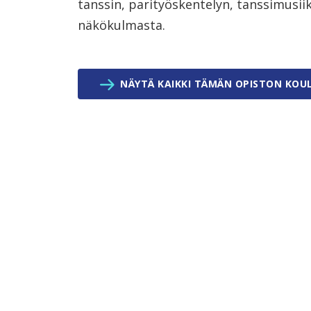
tanssin, parityöskentelyn, tanssimusii
näkökulmasta.
NÄYTÄ KAIKKI TÄMÄN OPISTON KOU