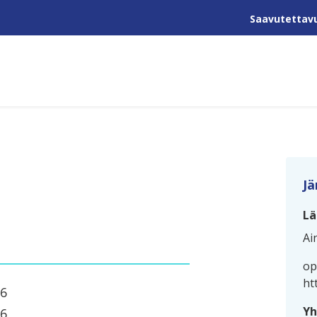
Saavutettav
Jä
Lä
Ai
op
ht
26
Yh
26