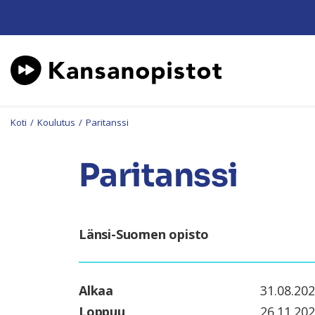
Koti
/
Koulutus
/
Paritanssi
Paritanssi
Länsi-Suomen opisto
Alkaa
31.08.20
Loppuu
26.11.20