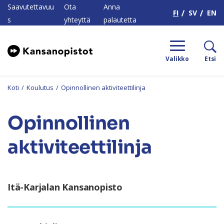
H
Saavutettavuu
Ota
Anna
FI
SV
EN
s
yhteyttä
palautetta
Valikko
Etsi
Koti
/
Koulutus
/
Opinnollinen aktiviteettilinja
Opinnollinen
aktiviteettilinja
Itä-Karjalan Kansanopisto