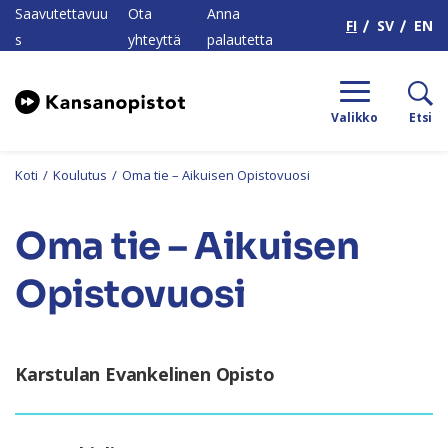
H
Saavutettavuu
Ota
Anna
FI
SV
EN
s
yhteyttä
palautetta
Valikko
Etsi
Koti
/
Koulutus
/
Oma tie – Aikuisen Opistovuosi
Oma tie – Aikuisen
Opistovuosi
Karstulan Evankelinen Opisto