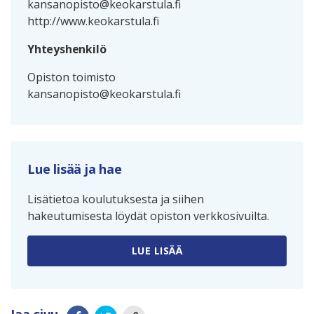
kansanopisto@keokarstula.fi
http://www.keokarstula.fi
Yhteyshenkilö
Opiston toimisto
kansanopisto@keokarstula.fi
Lue lisää ja hae
Lisätietoa koulutuksesta ja siihen
hakeutumisesta löydät opiston verkkosivuilta.
LUE LISÄÄ