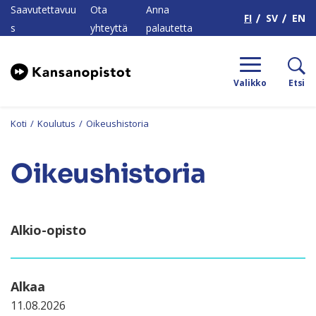
H
Saavutettavuu
Ota
Anna
FI
SV
EN
s
yhteyttä
palautetta
Valikko
Etsi
Koti
/
Koulutus
/
Oikeushistoria
Oikeushistoria
Alkio-opisto
Alkaa
11.08.2026