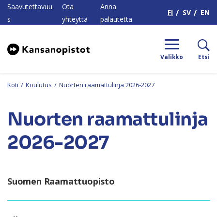
H
Saavutettavuu
Ota
Anna
FI
SV
EN
s
yhteyttä
palautetta
Valikko
Etsi
Koti
/
Koulutus
/
Nuorten raamattulinja 2026-2027
Nuorten raamattulinja
2026-2027
Suomen Raamattuopisto