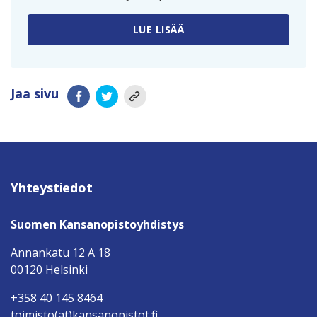
LUE LISÄÄ
Jaa sivu
Yhteystiedot
Suomen Kansanopistoyhdistys
Annankatu 12 A 18
00120 Helsinki
+358 40 145 8464
toimisto(at)kansanopistot.fi