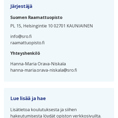
Järjestäjä
Suomen Raamattuopisto
PL 15, Helsingintie 10 02701 KAUNIAINEN
info@sro.fi
raamattuopisto.fi
Yhteyshenkilö
Hanna-Maria Orava-Niskala
hanna-maria.orava-niskala@sro.fi
Lue lisää ja hae
Lisätietoa koulutuksesta ja siihen
hakeutumisesta löydät opiston verkkosivuilta.