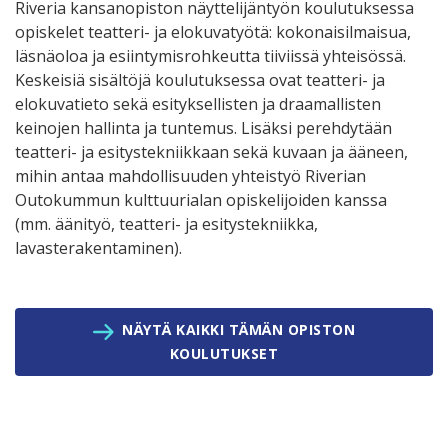
Riveria kansanopiston näyttelijäntyön koulutuksessa
opiskelet teatteri- ja elokuvatyötä: kokonaisilmaisua,
läsnäoloa ja esiintymisrohkeutta tiiviissä yhteisössä.
Keskeisiä sisältöjä koulutuksessa ovat teatteri- ja
elokuvatieto sekä esityksellisten ja draamallisten
keinojen hallinta ja tuntemus. Lisäksi perehdytään
teatteri- ja esitystekniikkaan sekä kuvaan ja ääneen,
mihin antaa mahdollisuuden yhteistyö Riverian
Outokummun kulttuurialan opiskelijoiden kanssa
(mm. äänityö, teatteri- ja esitystekniikka,
lavasterakentaminen).
NÄYTÄ KAIKKI TÄMÄN OPISTON
KOULUTUKSET