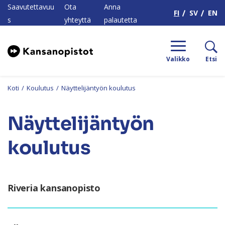
H
Saavutettavuu
Ota
Anna
FI
SV
EN
s
yhteyttä
palautetta
Valikko
Etsi
Koti
/
Koulutus
/
Näyttelijäntyön koulutus
Näyttelijäntyön
koulutus
Riveria kansanopisto