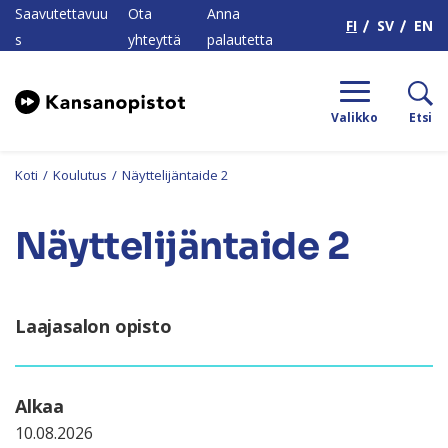
H
Saavutettavuu
Ota
Anna
FI
SV
EN
s
yhteyttä
palautetta
Valikko
Etsi
Koti
/
Koulutus
/
Näyttelijäntaide 2
Näyttelijäntaide 2
Laajasalon opisto
Alkaa
10.08.2026