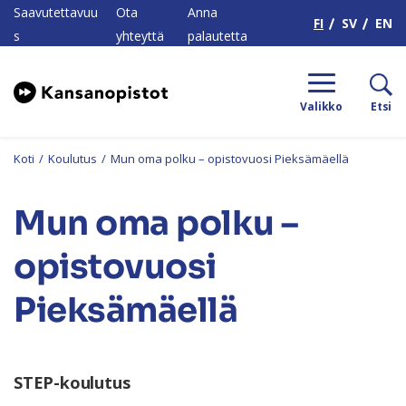
H
Saavutettavuu
Ota
Anna
FI
SV
EN
s
yhteyttä
palautetta
Valikko
Etsi
Koti
/
Koulutus
/
Mun oma polku – opistovuosi Pieksämäellä
Mun oma polku –
opistovuosi
Pieksämäellä
STEP-koulutus