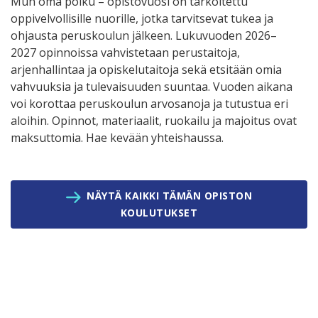
Mun oma polku – opistovuosi on tarkoitettu
oppivelvollisille nuorille, jotka tarvitsevat tukea ja
ohjausta peruskoulun jälkeen. Lukuvuoden 2026–
2027 opinnoissa vahvistetaan perustaitoja,
arjenhallintaa ja opiskelutaitoja sekä etsitään omia
vahvuuksia ja tulevaisuuden suuntaa. Vuoden aikana
voi korottaa peruskoulun arvosanoja ja tutustua eri
aloihin. Opinnot, materiaalit, ruokailu ja majoitus ovat
maksuttomia. Hae kevään yhteishaussa.
NÄYTÄ KAIKKI TÄMÄN OPISTON
KOULUTUKSET