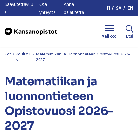
H
Saavutettavuu
Ota
Anna
FI
SV
EN
s
yhteyttä
palautetta
Valikko
Etsi
Kot
/
Koulutu
/
Matematiikan ja luonnontieteen Opistovuosi 2026-
i
s
2027
Matematiikan ja
luonnontieteen
Opistovuosi 2026-
2027