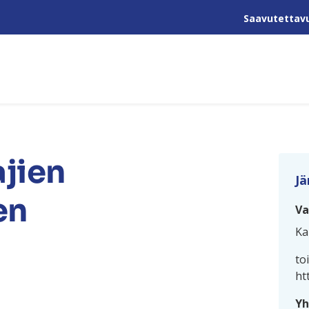
Saavutettav
jien
Jä
en
Va
Ka
to
ht
Yh