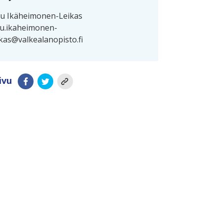
u Ikäheimonen-Leikas
u.ikaheimonen-
ikas@valkealanopisto.fi
ivu