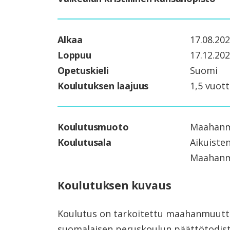
Alkaa
17.08.20
Loppuu
17.12.20
Opetuskieli
Suomi
Koulutuksen laajuus
1,5 vuott
Koulutusmuoto
Maahanmu
Koulutusala
Aikuiste
Maahanmu
Koulutuksen kuvaus
Koulutus on tarkoitettu maahanmuuttaji
suomalaisen peruskoulun päättötodistu