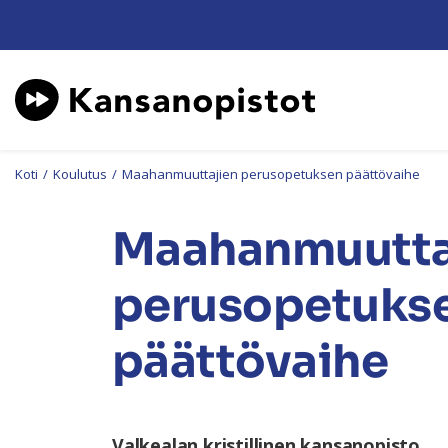
Koti
/
Koulutus
/
Maahanmuuttajien perusopetuksen päättövaihe
Maahanmuutta
perusopetuks
päättövaihe
Valkealan kristillinen kansanopisto