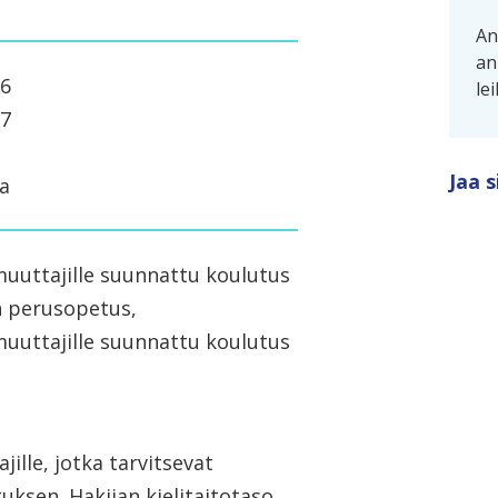
An
an
26
le
27
Jaa s
a
uttajille suunnattu koulutus
n perusopetus,
uttajille suunnattu koulutus
lle, jotka tarvitsevat
ksen. Hakijan kielitaitotaso