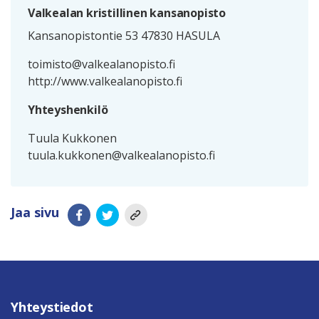
Valkealan kristillinen kansanopisto
Kansanopistontie 53 47830 HASULA
toimisto@valkealanopisto.fi
http://www.valkealanopisto.fi
Yhteyshenkilö
Tuula Kukkonen
tuula.kukkonen@valkealanopisto.fi
Jaa sivu
Yhteystiedot