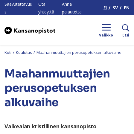
H
Saavutettavuu
Ota
Anna
FI
SV
EN
s
yhteyttä
palautetta
Valikko
Etsi
Koti
/
Koulutus
/
Maahanmuuttajien perusopetuksen alkuvaihe
Maahanmuuttajien
perusopetuksen
alkuvaihe
Valkealan kristillinen kansanopisto