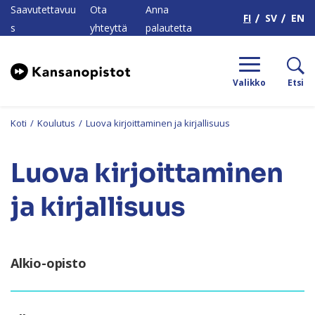
H
Saavutettavuu
Ota
Anna
FI
SV
EN
s
yhteyttä
palautetta
Valikko
Etsi
Koti
/
Koulutus
/
Luova kirjoittaminen ja kirjallisuus
Luova kirjoittaminen
ja kirjallisuus
Alkio-opisto