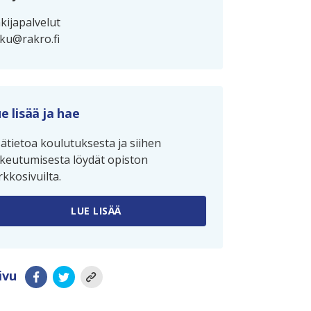
kijapalvelut
ku@rakro.fi
e lisää ja hae
sätietoa koulutuksesta ja siihen
keutumisesta löydät opiston
rkkosivuilta.
LUE LISÄÄ
ivu