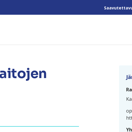
Saavutettav
taitojen
Jä
Ra
Ka
op
ht
Yh