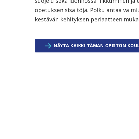
suojelu sekä luonnossa liikkuminen ja 
opetuksen sisältöjä. Polku antaa valm
kestävän kehityksen periaatteen mukai
NÄYTÄ KAIKKI TÄMÄN OPISTON KOU