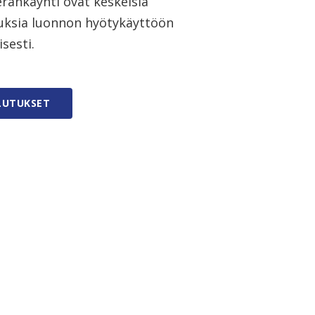
eränkäynti ovat keskeisiä
iuksia luonnon hyötykäyttöön
sesti.
LUTUKSET