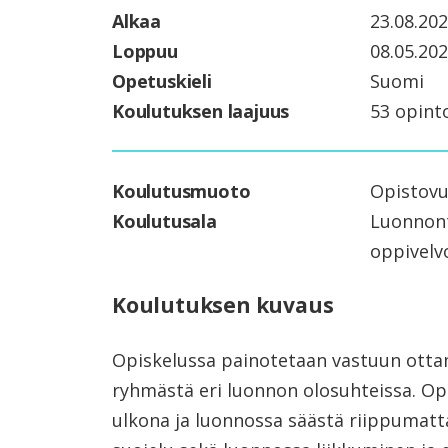
Alkaa
23.08.20
Loppuu
08.05.20
Opetuskieli
Suomi
Koulutuksen laajuus
53 opint
Koulutusmuoto
Opistovuo
Koulutusala
Luonnont
oppivelvol
Koulutuksen kuvaus
Opiskelussa painotetaan vastuun ottam
ryhmästä eri luonnon olosuhteissa. Op
ulkona ja luonnossa säästä riippumat