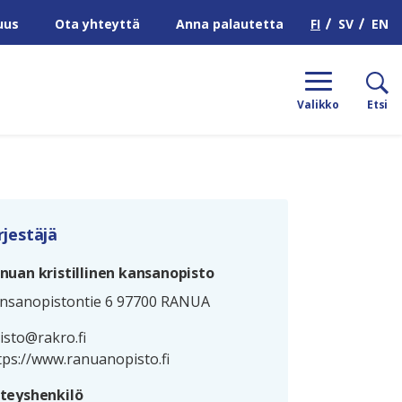
H
FI
SV
EN
uus
Ota yhteyttä
Anna palautetta
Valikko
Etsi
rjestäjä
nuan kristillinen kansanopisto
nsanopistontie 6 97700 RANUA
isto@rakro.fi
tps://www.ranuanopisto.fi
teyshenkilö