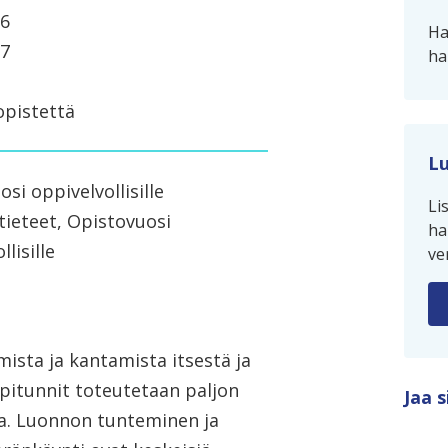
26
Ha
27
ha
opistettä
Lu
si oppivelvollisille
Li
ieteet, Opistovuosi
ha
lisille
ve
ista ja kantamista itsestä ja
pitunnit toteutetaan paljon
Jaa s
ta. Luonnon tunteminen ja