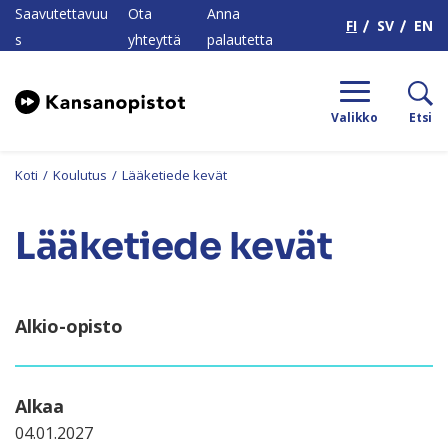
H
Saavutettavuu
Ota
Anna
FI
SV
EN
s
yhteyttä
palautetta
Valikko
Etsi
Koti
/
Koulutus
/
Lääketiede kevät
Lääketiede kevät
Alkio-opisto
Alkaa
04.01.2027