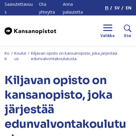
H
Saavutettavuu
Ota
Anna
FI
SV
EN
s
yhteyttä
palautetta
Valikko
Etsi
Ko
/
Koulut
/
Kiljavan opisto on kansanopisto, joka järjestää
ti
us
edunvalvontakoulutusta.
Kiljavan opisto on
kansanopisto, joka
järjestää
edunvalvontakoulutu