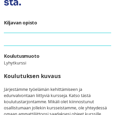
sta.
Kiljavan opisto
Koulutusmuoto
Lyhytkurssi
Koulutuksen kuvaus
Järjestämme työelämän kehittämiseen ja
edunvalvontaan liittyviä kursseja. Katso tästä
koulutustarjontamme. Mikäli olet kiinnostunut
osallistumaan jollekin kursseistamme, ole yhteydessä
omaan ammattiliittoosi saadaksesi ohjeet kurssille