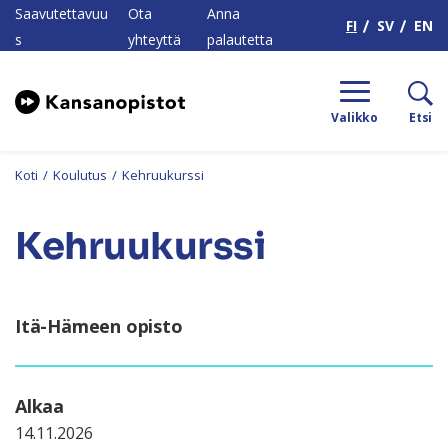
H
Saavutettavuu
Ota
Anna
FI
SV
EN
s
yhteyttä
palautetta
Valikko
Etsi
Koti
/
Koulutus
/
Kehruukurssi
Kehruukurssi
Itä-Hämeen opisto
Alkaa
14.11.2026