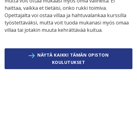
mutta voit ottaa mukaasi myös omia välineitä. Ei
haittaa, vaikka et tietäisi, onko rukki toimiva.
Opettajalta voi ostaa villaa ja hahtuvalankaa kurssilla
työstettäväksi, mutta voit tuoda mukanasi myös omaa
villaa tai jotakin muuta kehrättävää kuitua.
NÄYTÄ KAIKKI TÄMÄN OPISTON
KOULUTUKSET