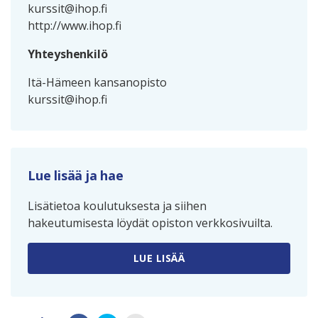
kurssit@ihop.fi
http://www.ihop.fi
Yhteyshenkilö
Itä-Hämeen kansanopisto
kurssit@ihop.fi
Lue lisää ja hae
Lisätietoa koulutuksesta ja siihen
hakeutumisesta löydät opiston verkkosivuilta.
LUE LISÄÄ