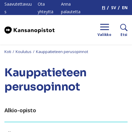
H
Saavutettavuu
Ota
Anna
FI
SV
EN
s
yhteyttä
palautetta
Valikko
Etsi
Koti
/
Koulutus
/
Kauppatieteen perusopinnot
Kauppatieteen
perusopinnot
Alkio-opisto