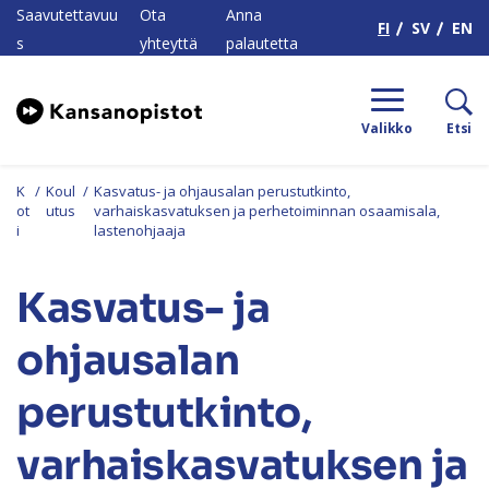
H
Saavutettavuu
Ota
Anna
FI
SV
EN
s
yhteyttä
palautetta
Valikko
Etsi
K
/
Koul
/
Kasvatus- ja ohjausalan perustutkinto,
ot
utus
varhaiskasvatuksen ja perhetoiminnan osaamisala,
i
lastenohjaaja
Kasvatus- ja
ohjausalan
perustutkinto,
varhaiskasvatuksen ja