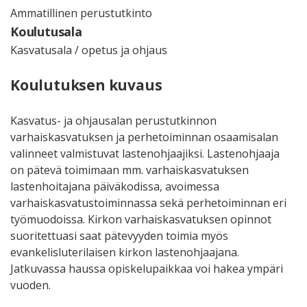
Ammatillinen perustutkinto
Koulutusala
Kasvatusala / opetus ja ohjaus
Koulutuksen kuvaus
Kasvatus- ja ohjausalan perustutkinnon
varhaiskasvatuksen ja perhetoiminnan osaamisalan
valinneet valmistuvat lastenohjaajiksi. Lastenohjaaja
on pätevä toimimaan mm. varhaiskasvatuksen
lastenhoitajana päiväkodissa, avoimessa
varhaiskasvatustoiminnassa sekä perhetoiminnan eri
työmuodoissa. Kirkon varhaiskasvatuksen opinnot
suoritettuasi saat pätevyyden toimia myös
evankelisluterilaisen kirkon lastenohjaajana.
Jatkuvassa haussa opiskelupaikkaa voi hakea ympäri
vuoden.