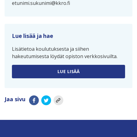
etunimi.sukunimi@kkro.fi
Lue lisää ja hae
Lisätietoa koulutuksesta ja siihen
hakeutumisesta löydät opiston verkkosivuilta.
LUE LISÄÄ
Jaa sivu