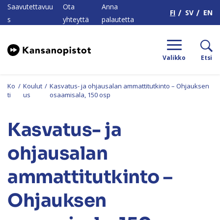
H
Saavutettavuu
Ota
Anna
FI
SV
EN
s
yhteyttä
palautetta
Valikko
Etsi
Ko
/
Koulut
/
Kasvatus- ja ohjausalan ammattitutkinto – Ohjauksen
ti
us
osaamisala, 150 osp
Kasvatus- ja
ohjausalan
ammattitutkinto –
Ohjauksen