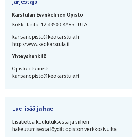
Järjestäjä
Karstulan Evankelinen Opisto
Kokkolantie 12 43500 KARSTULA
kansanopisto@keokarstula.fi
http://www.keokarstula.fi
Yhteyshenkilö
Opiston toimisto
kansanopisto@keokarstula.fi
Lue lisää ja hae
Lisätietoa koulutuksesta ja siihen
hakeutumisesta löydät opiston verkkosivuilta.