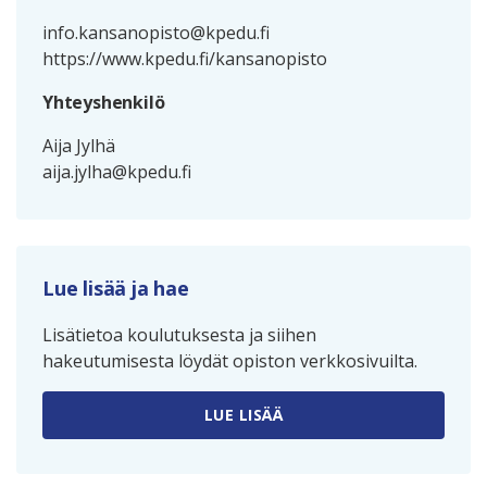
info.kansanopisto@kpedu.fi
https://www.kpedu.fi/kansanopisto
Yhteyshenkilö
Aija Jylhä
aija.jylha@kpedu.fi
Lue lisää ja hae
Lisätietoa koulutuksesta ja siihen
hakeutumisesta löydät opiston verkkosivuilta.
LUE LISÄÄ