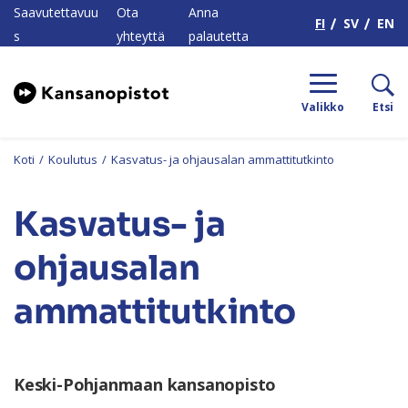
H
Saavutettavuu
Ota
Anna
FI
SV
EN
s
yhteyttä
palautetta
Valikko
Etsi
Koti
/
Koulutus
/
Kasvatus- ja ohjausalan ammattitutkinto
Kasvatus- ja
ohjausalan
ammattitutkinto
Keski-Pohjanmaan kansanopisto