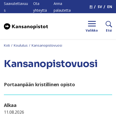
H
Saavutettavuu
Ota
Anna
FI
SV
EN
s
yhteyttä
palautetta
Valikko
Etsi
Koti
/
Koulutus
/
Kansanopistovuosi
Kansanopistovuosi
Portaanpään kristillinen opisto
Alkaa
11.08.2026