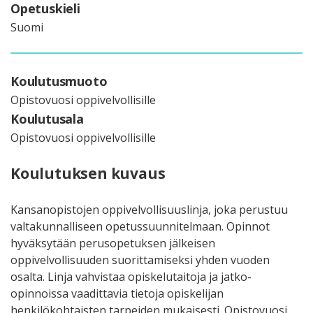
Opetuskieli
Suomi
Koulutusmuoto
Opistovuosi oppivelvollisille
Koulutusala
Opistovuosi oppivelvollisille
Koulutuksen kuvaus
Kansanopistojen oppivelvollisuuslinja, joka perustuu
valtakunnalliseen opetussuunnitelmaan. Opinnot
hyväksytään perusopetuksen jälkeisen
oppivelvollisuuden suorittamiseksi yhden vuoden
osalta. Linja vahvistaa opiskelutaitoja ja jatko-
opinnoissa vaadittavia tietoja opiskelijan
henkilökohtaisten tarpeiden mukaisesti. Opistovuosi