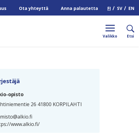
H
FI
SV
EN
uus
Ota yhteyttä
Anna palautetta
Valikko
Etsi
rjestäjä
kio-opisto
htiniementie 26 41800 KORPILAHTI
imisto@alkio.fi
tps://www.alkio.fi/