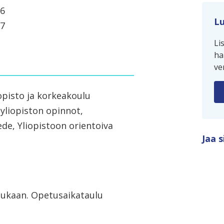
26
Lu
27
Li
ha
ve
opisto ja korkeakoulu
yliopiston opinnot,
de, Yliopistoon orientoiva
Jaa s
mukaan. Opetusaikataulu