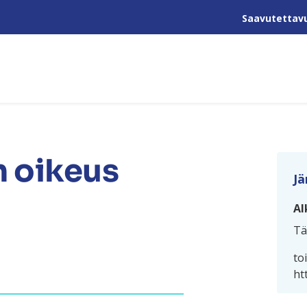
Saavutettav
n oikeus
Jä
Al
Tä
to
ht