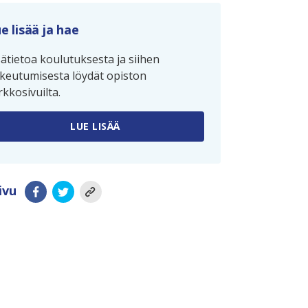
e lisää ja hae
sätietoa koulutuksesta ja siihen
keutumisesta löydät opiston
rkkosivuilta.
LUE LISÄÄ
ivu