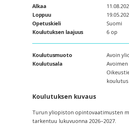
Alkaa
11.08.20
Loppuu
19.05.20
Opetuskieli
Suomi
Koulutuksen laajuus
6 op
Koulutusmuoto
Avoin yli
Koulutusala
Avoimen 
Oikeustie
koulutus
Koulutuksen kuvaus
Turun yliopiston opintovaatimusten 
tarkentuu lukuvuonna 2026–2027.