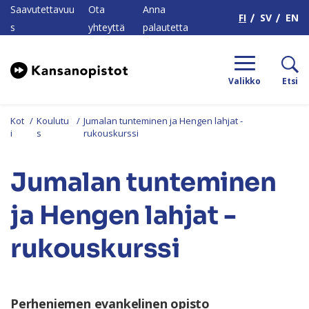
H
Saavutettavuu
Ota
Anna
FI
SV
EN
s
yhteyttä
palautetta
Valikko
Etsi
Kot
/
Koulutu
/
Jumalan tunteminen ja Hengen lahjat -
i
s
rukouskurssi
Jumalan tunteminen
ja Hengen lahjat -
rukouskurssi
Perheniemen evankelinen opisto