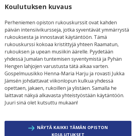
Koulutuksen kuvaus
Perheniemen opiston rukouskurssit ovat kahden
päivän intensiivikursseja, jotka syventävät ymmärrystä
rukouksesta ja innostavat käytäntöön. Tämä
rukouskurssi kokoaa kristittyjä yhteen Raamatun,
rukouksen ja upean musiikin äärelle. Pyydetään
yhdessä Jumalan tuntemisen syventymistä ja Pyhän
Hengen lahjojen varustusta tätä aikaa varten.
Gospelmuusikko Henna-Maria Harju ja rovasti Jukka
Jämsén johdattavat viikonlopun kulkua yhdessä
opettaen, jakaen, rukoillen ja ylistäen. Samalla he
laittavat näkyä alkavasta yhteistyöstään käytäntöön.
Juuri sinä olet kutsuttu mukaan!
NÄYTÄ KAIKKI TÄMÄN OPISTON
KOULUTUKSET