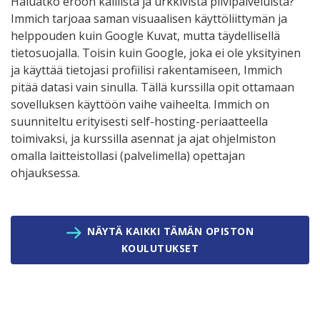
Haluatko eroon kalliista ja urkkivista pilvipalveluista?
Immich tarjoaa saman visuaalisen käyttöliittymän ja
helppouden kuin Google Kuvat, mutta täydellisellä
tietosuojalla. Toisin kuin Google, joka ei ole yksityinen
ja käyttää tietojasi profiilisi rakentamiseen, Immich
pitää datasi vain sinulla. Tällä kurssilla opit ottamaan
sovelluksen käyttöön vaihe vaiheelta. Immich on
suunniteltu erityisesti self-hosting-periaatteella
toimivaksi, ja kurssilla asennat ja ajat ohjelmiston
omalla laitteistollasi (palvelimella) opettajan
ohjauksessa.
NÄYTÄ KAIKKI TÄMÄN OPISTON
KOULUTUKSET