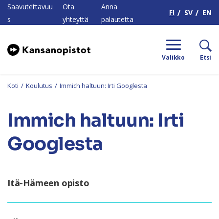
H
Saavutettavuu
Ota
Anna
FI
SV
EN
s
yhteyttä
palautetta
Valikko
Etsi
Koti
/
Koulutus
/
Immich haltuun: Irti Googlesta
Immich haltuun: Irti
Googlesta
Itä-Hämeen opisto