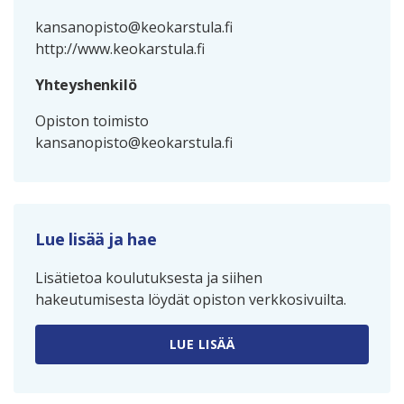
kansanopisto@keokarstula.fi
http://www.keokarstula.fi
Yhteyshenkilö
Opiston toimisto
kansanopisto@keokarstula.fi
Lue lisää ja hae
Lisätietoa koulutuksesta ja siihen
hakeutumisesta löydät opiston verkkosivuilta.
LUE LISÄÄ