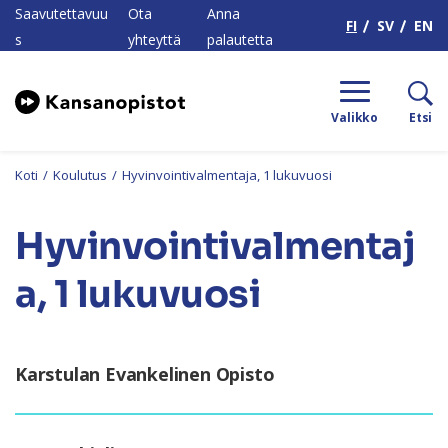
H
Saavutettavuu
Ota
Anna
FI
SV
EN
s
yhteyttä
palautetta
Valikko
Etsi
Koti
/
Koulutus
/
Hyvinvointivalmentaja, 1 lukuvuosi
Hyvinvointivalmentaj
a, 1 lukuvuosi
Karstulan Evankelinen Opisto