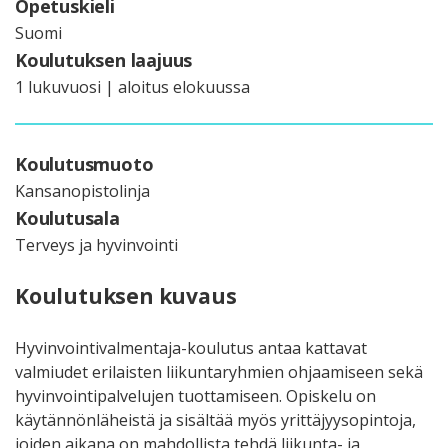
Opetuskieli
Suomi
Koulutuksen laajuus
1 lukuvuosi | aloitus elokuussa
Koulutusmuoto
Kansanopistolinja
Koulutusala
Terveys ja hyvinvointi
Koulutuksen kuvaus
Hyvinvointivalmentaja-koulutus antaa kattavat
valmiudet erilaisten liikuntaryhmien ohjaamiseen sekä
hyvinvointipalvelujen tuottamiseen. Opiskelu on
käytännönläheistä ja sisältää myös yrittäjyysopintoja,
joiden aikana on mahdollista tehdä liikunta- ja