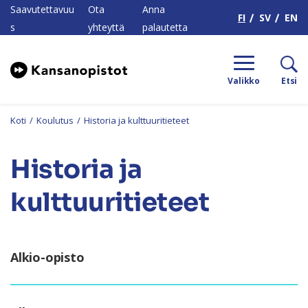
H
Saavutettavuu
Ota
Anna
FI
SV
EN
s
yhteyttä
palautetta
Valikko
Etsi
Koti
/
Koulutus
/
Historia ja kulttuuritieteet
Historia ja
kulttuuritieteet
Alkio-opisto