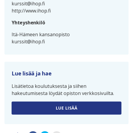
kurssit@ihop.fi
http://www.ihop.fi
Yhteyshenkilö
Itä-Hämeen kansanopisto
kurssit@ihop.fi
Lue lisää ja hae
Lisätietoa koulutuksesta ja siihen
hakeutumisesta löydät opiston verkkosivuilta.
LUE LISÄÄ