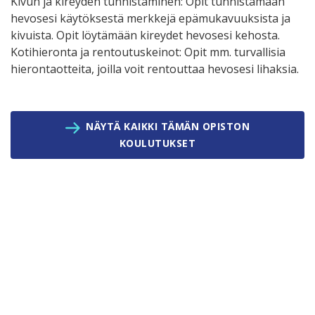
Kivun ja kireyden tunnistaminen: Opit tunnistamaan
hevosesi käytöksestä merkkejä epämukavuuksista ja
kivuista. Opit löytämään kireydet hevosesi kehosta.
Kotihieronta ja rentoutuskeinot: Opit mm. turvallisia
hierontaotteita, joilla voit rentouttaa hevosesi lihaksia.
NÄYTÄ KAIKKI TÄMÄN OPISTON
KOULUTUKSET