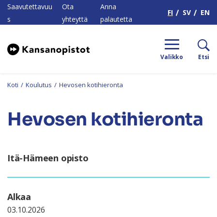
H
Saavutettavuu
Ota
Anna
FI
SV
EN
s
yhteyttä
palautetta
Valikko
Etsi
Koti
/
Koulutus
/
Hevosen kotihieronta
Hevosen kotihieronta
Itä-Hämeen opisto
Alkaa
03.10.2026