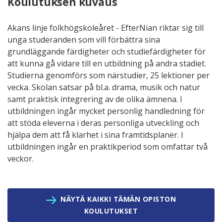
Koulutuksen kuvaus
Akans linje folkhögskoleåret - EfterNian riktar sig till
unga studeranden som vill förbättra sina
grundläggande färdigheter och studiefärdigheter för
att kunna gå vidare till en utbildning på andra stadiet.
Studierna genomförs som närstudier, 25 lektioner per
vecka. Skolan satsar på bl.a. drama, musik och natur
samt praktisk integrering av de olika ämnena. I
utbildningen ingår mycket personlig handledning för
att stöda eleverna i deras personliga utveckling och
hjälpa dem att få klarhet i sina framtidsplaner. I
utbildningen ingår en praktikperiod som omfattar två
veckor.
NÄYTÄ KAIKKI TÄMÄN OPISTON
KOULUTUKSET