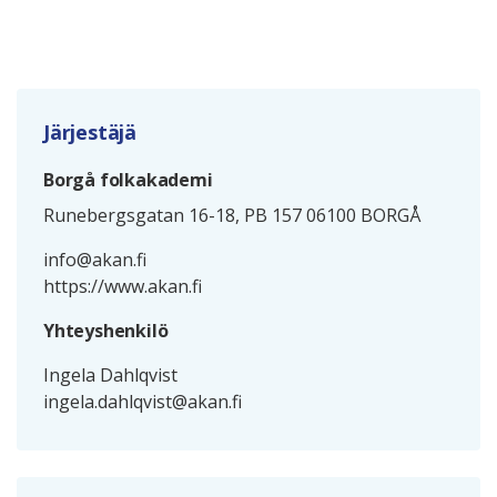
Järjestäjä
Borgå folkakademi
Runebergsgatan 16-18, PB 157 06100 BORGÅ
info@akan.fi
https://www.akan.fi
Yhteyshenkilö
Ingela Dahlqvist
ingela.dahlqvist@akan.fi