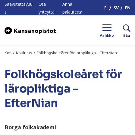
H
Saavutettavuu
Ota
Anna
FI
SV
EN
s
yhteyttä
palautetta
Valikko
Etsi
Koti
/
Koulutus
/
Folkhögskoleåret för läropliktiga – EfterNian
Folkhögskoleåret för
läropliktiga –
EfterNian
Borgå folkakademi