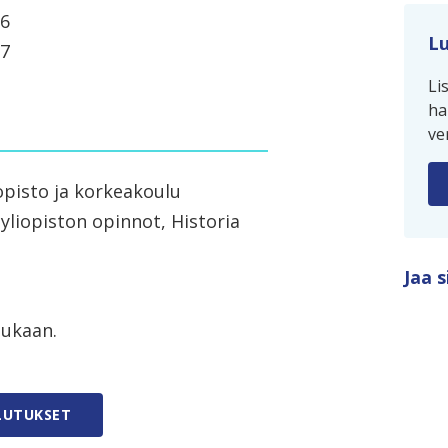
26
Lu
27
Li
ha
ve
opisto ja korkeakoulu
yliopiston opinnot, Historia
Jaa s
mukaan.
LUTUKSET