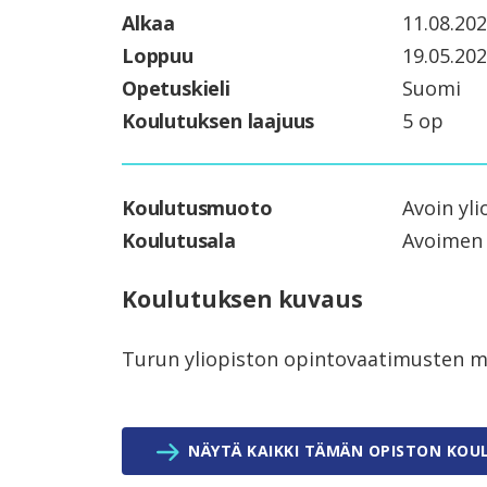
Alkaa
11.08.20
Loppuu
19.05.20
Opetuskieli
Suomi
Koulutuksen laajuus
5 op
Koulutusmuoto
Avoin yli
Koulutusala
Avoimen 
Koulutuksen kuvaus
Turun yliopiston opintovaatimusten 
NÄYTÄ KAIKKI TÄMÄN OPISTON KOU