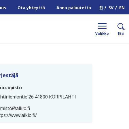
H
FI
SV
EN
uus
Ota yhteyttä
Anna palautetta
Valikko
Etsi
rjestäjä
kio-opisto
htiniementie 26 41800 KORPILAHTI
imisto@alkio.fi
tps://www.alkio.fi/