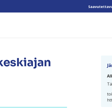
Saavutettav
 keskiajan
Jä
Al
Tä
to
ht