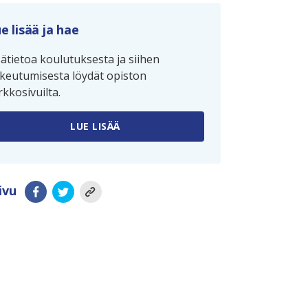
e lisää ja hae
sätietoa koulutuksesta ja siihen
keutumisesta löydät opiston
rkkosivuilta.
LUE LISÄÄ
ivu