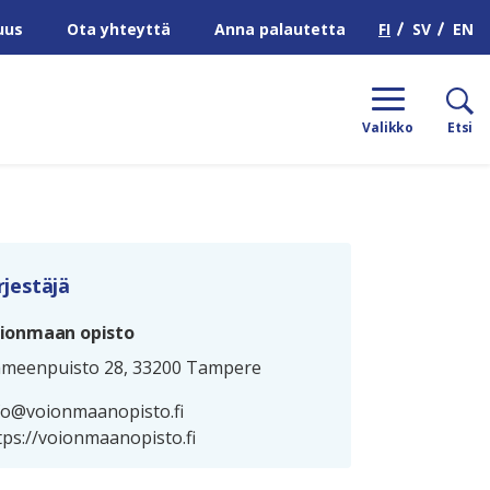
H
FI
SV
EN
uus
Ota yhteyttä
Anna palautetta
Valikko
Etsi
rjestäjä
ionmaan opisto
meenpuisto 28, 33200 Tampere
fo@voionmaanopisto.fi
tps://voionmaanopisto.fi