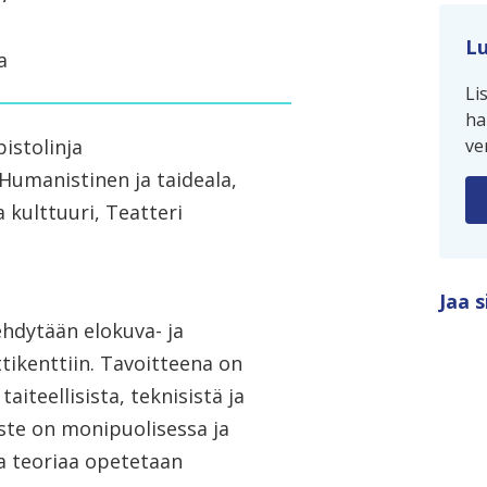
Lu
a
Li
ha
istolinja
ve
Humanistinen ja taideala,
a kulttuuri, Teatteri
Jaa s
ehdytään elokuva-​ ja
ttikenttiin. Tavoitteena on
taiteellisista, teknisistä ja
ste on monipuolisessa ja
sa teoriaa opetetaan