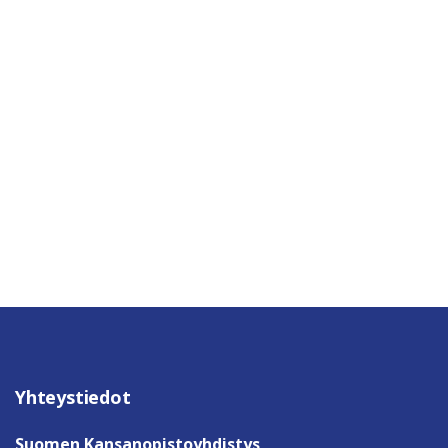
Yhteystiedot
Suomen Kansanopistoyhdistys