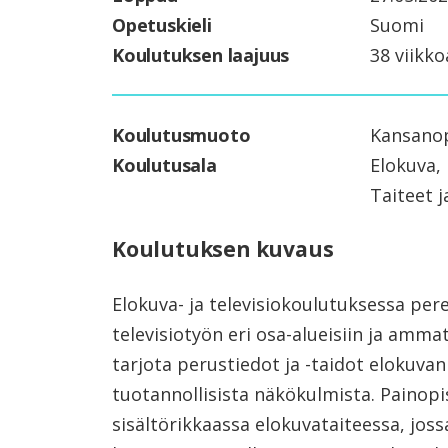
Opetuskieli
Suomi
Koulutuksen laajuus
38 viikko
Koulutusmuoto
Kansanop
Koulutusala
Elokuva, 
Taiteet j
Koulutuksen kuvaus
Elokuva-​ ja televisiokoulutuksessa per
televisiotyön eri osa-​alueisiin ja amma
tarjota perustiedot ja -​taidot elokuvan 
tuotannollisista näkökulmista. Painopi
sisältörikkaassa elokuvataiteessa, jos