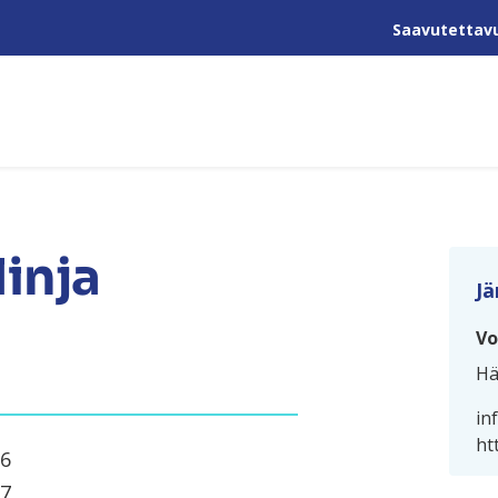
Saavutettav
linja
Jä
Vo
Hä
in
ht
26
27