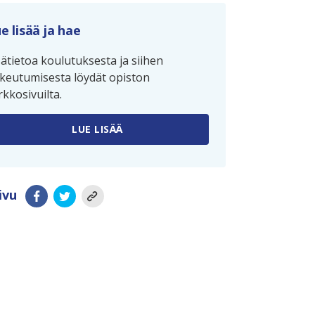
e lisää ja hae
sätietoa koulutuksesta ja siihen
keutumisesta löydät opiston
rkkosivuilta.
LUE LISÄÄ
ivu