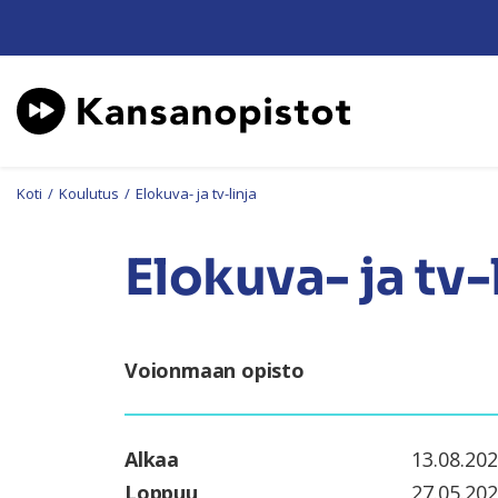
Koti
/
Koulutus
/
Elokuva- ja tv-linja
Elokuva- ja tv-
Voionmaan opisto
Alkaa
13.08.20
Loppuu
27.05.20