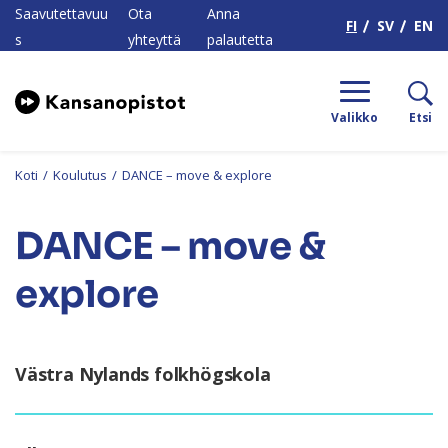
H
Saavutettavuu
Ota
Anna
FI
SV
EN
s
yhteyttä
palautetta
Valikko
Etsi
Koti
/
Koulutus
/
DANCE – move & explore
DANCE – move &
explore
Västra Nylands folkhögskola