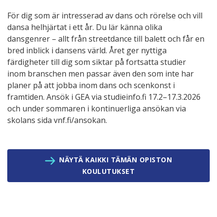
För dig som är intresserad av dans och rörelse och vill
dansa helhjärtat i ett år. Du lär känna olika
dansgenrer – allt från streetdance till balett och får en
bred inblick i dansens värld. Året ger nyttiga
färdigheter till dig som siktar på fortsatta studier
inom branschen men passar även den som inte har
planer på att jobba inom dans och scenkonst i
framtiden. Ansök i GEA via studieinfo.fi 17.2–17.3.2026
och under sommaren i kontinuerliga ansökan via
skolans sida vnf.fi/ansokan.
NÄYTÄ KAIKKI TÄMÄN OPISTON
KOULUTUKSET