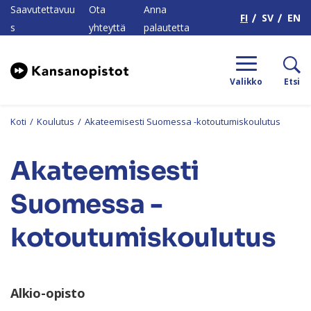
H
Saavutettavuu
Ota
Anna
FI
SV
EN
s
yhteyttä
palautetta
Valikko
Etsi
Koti
/
Koulutus
/
Akateemisesti Suomessa -kotoutumiskoulutus
Akateemisesti
Suomessa -
kotoutumiskoulutus
Alkio-opisto