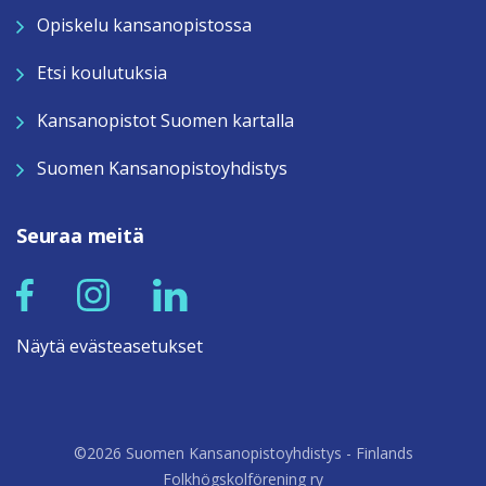
Opiskelu kansanopistossa
Etsi koulutuksia
Kansanopistot Suomen kartalla
Suomen Kansanopistoyhdistys
Seuraa meitä
Näytä evästeasetukset
©2026 Suomen Kansanopistoyhdistys - Finlands
Folkhögskolförening ry