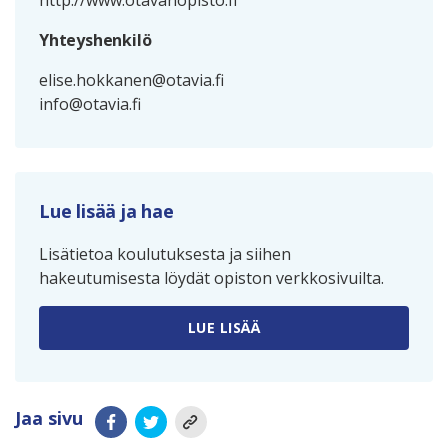
http://www.otavanopisto.fi
Yhteyshenkilö
elise.hokkanen@otavia.fi
info@otavia.fi
Lue lisää ja hae
Lisätietoa koulutuksesta ja siihen
hakeutumisesta löydät opiston verkkosivuilta.
LUE LISÄÄ
Jaa sivu