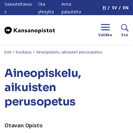
H
Saavutettavuu
Ota
Anna
FI
SV
EN
s
yhteyttä
palautetta
Valikko
Etsi
Koti
/
Koulutus
/
Aineopiskelu, aikuisten perusopetus
Aineopiskelu,
aikuisten
perusopetus
Otavan Opisto