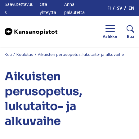
H
Saavutettavuu
Ota
Anna
FI
SV
EN
s
yhteyttä
palautetta
Valikko
Etsi
Koti
/
Koulutus
/
Aikuisten perusopetus, lukutaito- ja alkuvaihe
Aikuisten
perusopetus,
lukutaito- ja
alkuvaihe