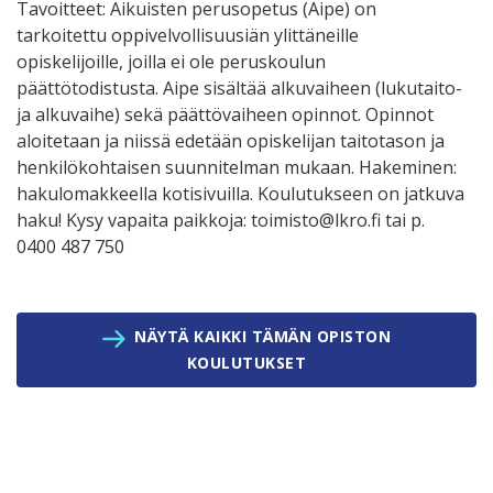
Tavoitteet: Aikuisten perusopetus (Aipe) on
tarkoitettu oppivelvollisuusiän ylittäneille
opiskelijoille, joilla ei ole peruskoulun
päättötodistusta. Aipe sisältää alkuvaiheen (lukutaito-
ja alkuvaihe) sekä päättövaiheen opinnot. Opinnot
aloitetaan ja niissä edetään opiskelijan taitotason ja
henkilökohtaisen suunnitelman mukaan. Hakeminen:
hakulomakkeella kotisivuilla. Koulutukseen on jatkuva
haku! Kysy vapaita paikkoja: toimisto@lkro.fi tai p.
0400 487 750
NÄYTÄ KAIKKI TÄMÄN OPISTON
KOULUTUKSET