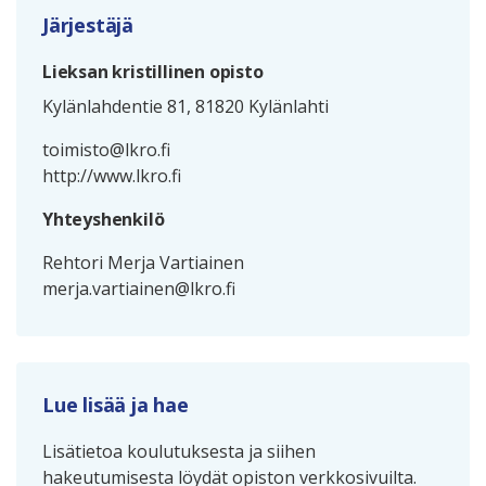
Järjestäjä
Lieksan kristillinen opisto
Kylänlahdentie 81, 81820 Kylänlahti
toimisto@lkro.fi
http://www.lkro.fi
Yhteyshenkilö
Rehtori Merja Vartiainen
merja.vartiainen@lkro.fi
Lue lisää ja hae
Lisätietoa koulutuksesta ja siihen
hakeutumisesta löydät opiston verkkosivuilta.