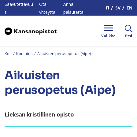
H
Saavutettavuu
Ota
Anna
FI
SV
EN
s
yhteyttä
palautetta
Valikko
Etsi
Koti
/
Koulutus
/
Aikuisten perusopetus (Aipe)
Aikuisten
perusopetus (Aipe)
Lieksan kristillinen opisto