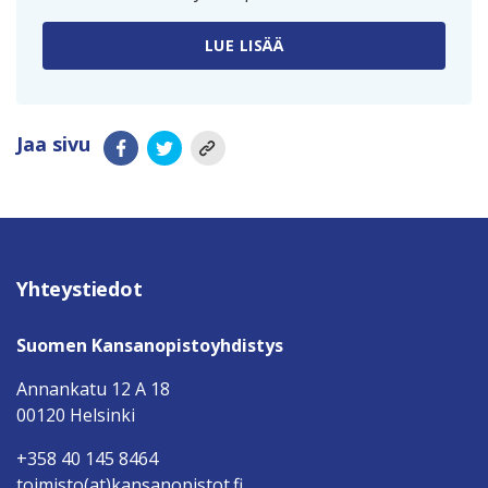
LUE LISÄÄ
Jaa sivu
Yhteystiedot
Suomen Kansanopistoyhdistys
Annankatu 12 A 18
00120 Helsinki
+358 40 145 8464
toimisto(at)kansanopistot.fi