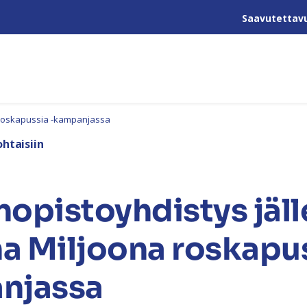
Saavutettav
 roskapussia -kampanjassa
htaisiin
opistoyhdistys jäl
 Miljoona roskapus
njassa