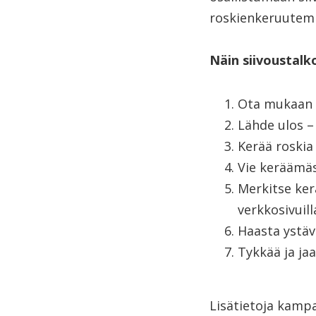
roskienkeruutemp
Näin siivoustalko
Ota mukaan h
Lähde ulos – 
Kerää roskia
Vie keräämäs
Merkitse ke
verkkosivuil
Haasta ystäv
Tykkää ja ja
Lisätietoja kamp