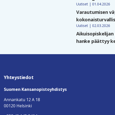
Uutiset | 01.04.2026
Varautumisen väy
kokonaisturvalli
Uutiset | 02.03.2026
Aikuisopiskelija
hanke päättyy ke
Yhteystiedot
Suomen Kansanopistoyhdistys
Annankatu 12 A 18
00120 Helsinki