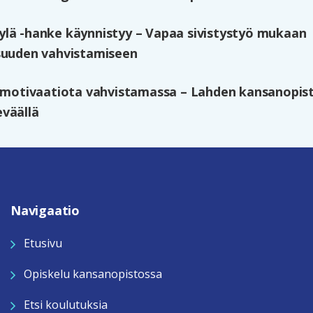
lä -hanke käynnistyy – Vapaa sivistystyö mukaan
suuden vahvistamiseen
n motivaatiota vahvistamassa – Lahden kansanopi
väällä
Navigaatio
Etusivu
Opiskelu kansanopistossa
Etsi koulutuksia