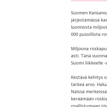
Suomen Kansanopi
järjestämässä ka
luonnosta miljoo
000 pussillista ro
Miljoona roskapus
asti. Tänä vuonna
Suomi liikkeelle -
Kestävä kehitys 
tärkeä arvo. Halu
Näissä merkeissä
keräämään roskia
osallistumaan sii