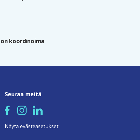
ston koordinoima
Seuraa meitä
Näytä evästeasetukset