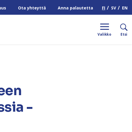
H
FI
SV
EN
uus
Ota yhteyttä
Anna palautetta
Valikko
Etsi
leen
sia -