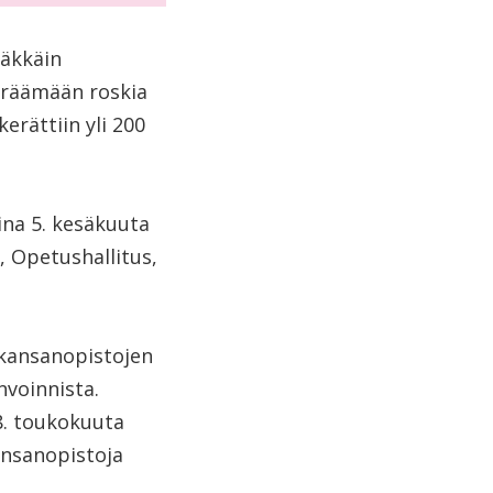
äkkäin
eräämään roskia
rättiin yli 200
ina 5. kesäkuuta
, Opetushallitus,
 kansanopistojen
nvoinnista.
8. toukokuuta
nsanopistoja