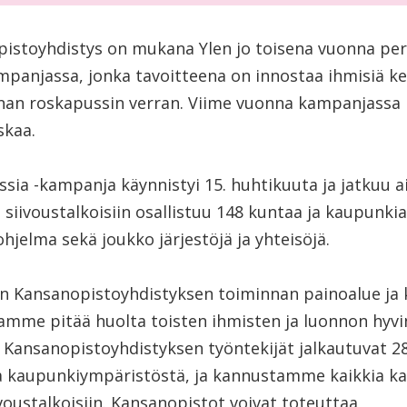
stoyhdistys on mukana Ylen jo toisena vuonna per
mpanjassa, jonka tavoitteena on innostaa ihmisiä k
nan roskapussin verran. Viime vuonna kampanjassa ke
skaa.
sia -kampanja käynnistyi 15. huhtikuuta ja jatkuu a
 siivoustalkoisiin osallistuu 148 kuntaa ja kaupunkia
ohjelma sekä joukko järjestöjä ja yhteisöjä.
on Kansanopistoyhdistyksen toiminnan painoalue ja
amme pitää huolta toisten ihmisten ja luonnon hyvi
 Kansanopistoyhdistyksen työntekijät jalkautuvat 2
 kaupunkiympäristöstä, ja kannustamme kaikkia ka
voustalkoisiin. Kansanopistot voivat toteuttaa