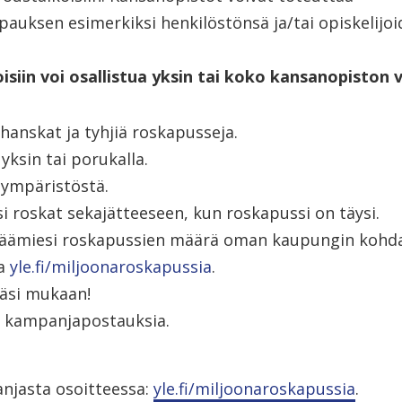
auksen esimerkiksi henkilöstönsä ja/tai opiskelijoi
isiin voi osallistua yksin tai koko kansanopiston 
anskat ja tyhjiä roskapusseja.
yksin tai porukalla.
 ympäristöstä.
i roskat sekajätteeseen, kun roskapussi on täysi.
räämiesi roskapussien määrä oman kaupungin kohda
la
yle.fi/miljoonaroskapussia
.
äsi mukaan!
a kampanjapostauksia.
anjasta osoitteessa:
yle.fi/miljoonaroskapussia
.