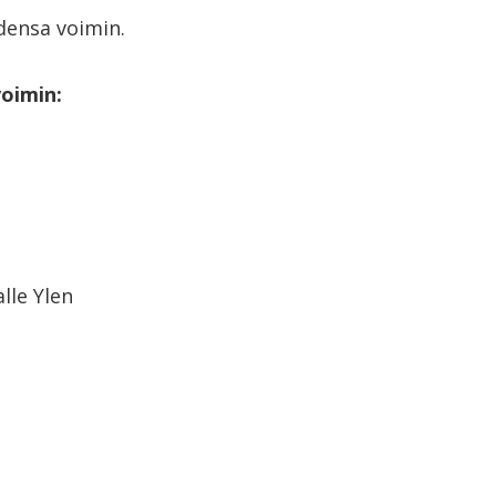
densa voimin.
voimin:
lle Ylen