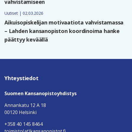
vahvistamiseen
Uutiset | 02.03.2026
Aikuisopiskelijan motivaatiota vahvistamassa
– Lahden kansanopiston koordinoima hanke
päättyy keväällä
Yhteystiedot
Suomen Kansanopistoyhdistys
Annankatu 12 A 18
00120 Helsinki
+358 40 145 8464
toimisto(at)kansanopistot.fi