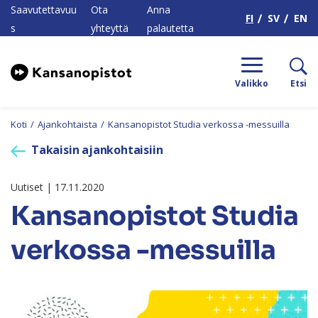
H
Saavutettavuu
Ota
Anna
FI
SV
EN
s
yhteyttä
palautetta
Valikko
Etsi
Koti
/
Ajankohtaista
/
Kansanopistot Studia verkossa -messuilla
Takaisin ajankohtaisiin
Uutiset | 17.11.2020
Kansanopistot Studia
verkossa -messuilla