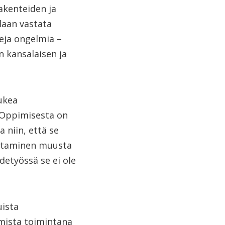
akenteiden ja
laan vastata
leja ongelmia –
n kansalaisen ja
tukea
 Oppimisesta on
 niin, että se
ottaminen muusta
detyössä se ei ole
uista
aamista toimintana