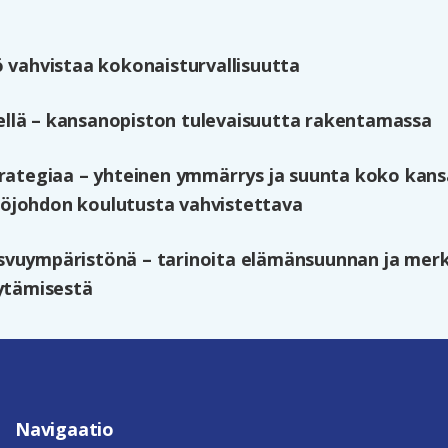
ö vahvistaa kokonaisturvallisuutta
llä – kansanopiston tulevaisuutta rakentamassa
trategiaa – yhteinen ymmärrys ja suunta koko kans
öjohdon koulutusta vahvistettava
svuympäristönä – tarinoita elämänsuunnan ja mer
öytämisestä
Navigaatio