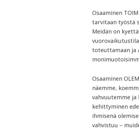
Osaaminen TOIMINT
tarvitaan työstä 
Meidän on kyettäv
vuorovaikutustil
toteuttamaan ja 
monimuotoisimmis
Osaaminen OLEMI
näemme, koemme 
vahvuutemme ja h
kehittyminen ede
ihmisenä olemisen
vahvistuu – muide