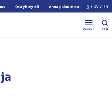
H
FI
SV
EN
uus
Ota yhteyttä
Anna palautetta
Valikko
Etsi
ja