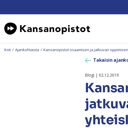
Koti
/
Ajankohtaista
/
Kansanopistot osaamisen ja jatkuvan oppimise
Takaisin ajanko
Blogi | 02.12.2019
Kansan
jatku
yhtei