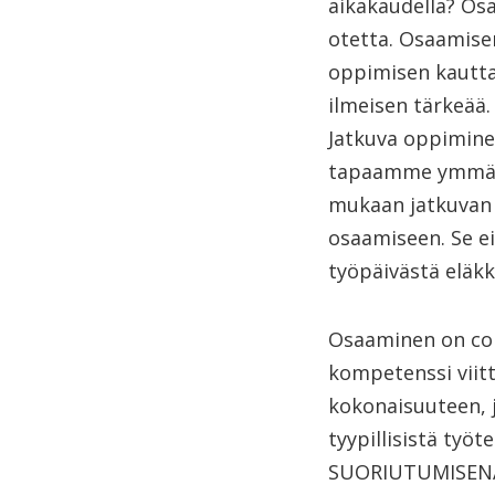
aikakaudella? Osa
otetta. Osaamise
oppimisen kautta 
ilmeisen tärkeää
Jatkuva oppimine
tapaamme ymmärt
mukaan jatkuvan 
osaamiseen. Se e
työpäivästä eläkk
Osaaminen on com
kompetenssi viit
kokonaisuuteen, j
tyypillisistä työ
SUORIUTUMISENA 