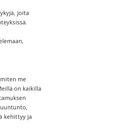
kyjä, joita
hteyksissä.
telemaan,
 miten me
lä on kaikilla
ottamuksen
tuuntunto,
 kehittyy ja