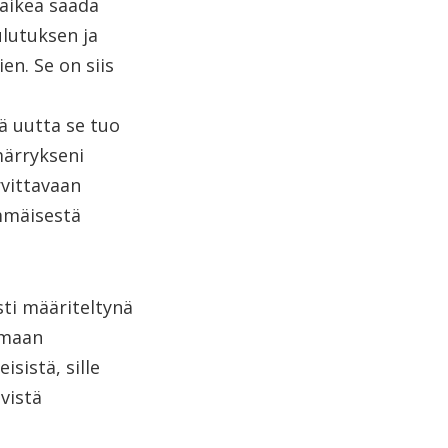
vaikea saada
lutuksen ja
en. Se on siis
ä uutta se tuo
ärrykseni
vittavaan
mmäisestä
ti määriteltynä
amaan
sistä, sille
vistä