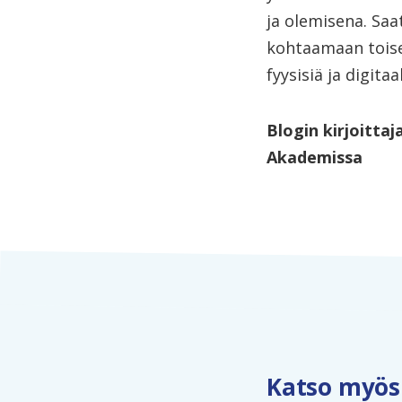
ja olemisena. Saa
kohtaamaan toise
fyysisiä ja digit
Blogin kirjoitta
Akademissa
Katso myös