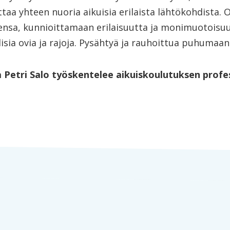
ttaa yhteen nuoria aikuisia erilaista lähtökohdista. 
nsa, kunnioittamaan erilaisuutta ja monimuotoisuu
aalisia ovia ja rajoja. Pysähtyä ja rauhoittua puhumaa
ja Petri Salo työskentelee aikuiskoulutuksen prof