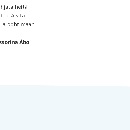
Ohjata heitä
tta. Avata
n ja pohtimaan.
essorina Åbo