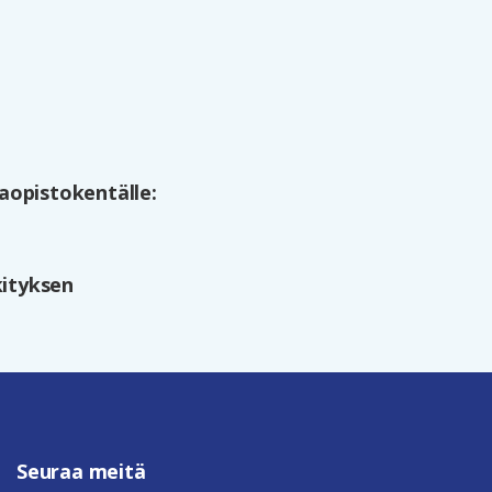
aopistokentälle:
kityksen
Seuraa meitä