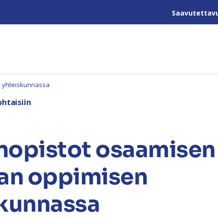
Saavutettav
n yhteiskunnassa
htaisiin
opistot osaamisen 
van oppimisen
skunnassa