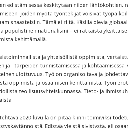
en edistämisessä keskitytään niiden lähtökohtien, r
iseen, joiden myötä työntekijät voisivat työpaikoil
amishaasteisiin. Tämä ei riitä. Käsillä olevia globaa
 populistinen nationalismi – ei ratkaista yksittäise
mista kehittämällä.
stoiminnallista ja yhteisöllistä oppimista, vertais
n ja –tarpeiden tunnistamisessa ja kohtaamisessa.
einen ulottuvuus. Työ on organisoitava ja johdettava
ivista oppimista ja osaamisen kehittämistä. Työn er
ollista teollisuusyhteiskunnassa. Tieto- ja ihmissuh
ista.
ehtävä 2020-luvulla on pitää kiinni toimiviksi todet
vistyskäytännöistä. Edistää yleistä sivistystä, eli os