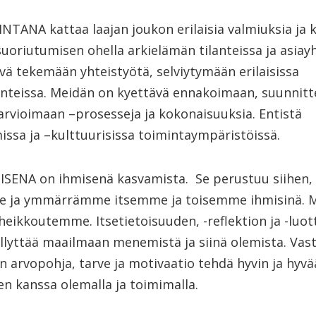
ANA kattaa laajan joukon erilaisia valmiuksia ja ky
suoriutumisen ohella arkielämän tilanteissa ja asiay
ä tekemään yhteistyötä, selviytymään erilaisissa
anteissa. Meidän on kyettävä ennakoimaan, suunnit
arvioimaan –prosesseja ja kokonaisuuksia. Entistä
sa ja –kulttuurisissa toimintaympäristöissä.
SENA on ihmisenä kasvamista. Se perustuu siihen,
ja ymmärrämme itsemme ja toisemme ihmisinä. Meil
eikkoutemme. Itsetietoisuuden, -reflektion ja -lu
llyttää maailmaan menemistä ja siinä olemista. Vas
 arvopohja, tarve ja motivaatio tehdä hyvin ja hyvää
n kanssa olemalla ja toimimalla.