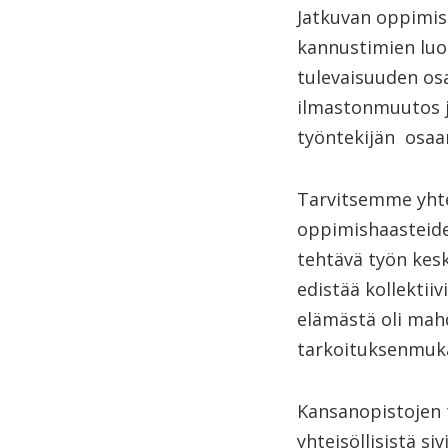
Jatkuvan oppimis
kannustimien luom
tulevaisuuden osa
ilmastonmuutos ja
työntekijän osaa
Tarvitsemme yhtei
oppimishaasteide
tehtävä työn kesk
edistää kollekti
elämästä oli mahd
tarkoituksenmuka
Kansanopistojen t
yhteisöllisistä si