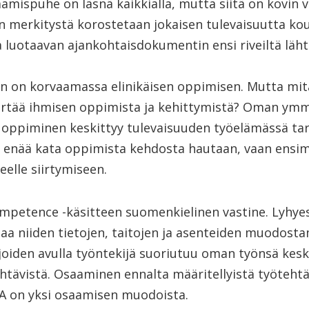
amispuhe on läsnä kaikkialla, mutta siitä on kovin 
n merkitystä korostetaan jokaisen tulevaisuutta kou
luotaavan ajankohtaisdokumentin ensi riveiltä lähti
.
n on korvaamassa elinikäisen oppimisen. Mutta mit
ää ihmisen oppimista ja kehittymistä? Oman ymm
oppiminen keskittyy tulevaisuuden työelämässä tar
i enää kata oppimista kehdosta hautaan, vaan ensi
eelle siirtymiseen.
petence -käsitteen suomenkielinen vastine. Lyhyes
taa niiden tietojen, taitojen ja asenteiden muodost
oiden avulla työntekijä suoriutuu oman työnsä keskei
tehtävistä. Osaaminen ennalta määritellyistä työtehtä
on yksi osaamisen muodoista.