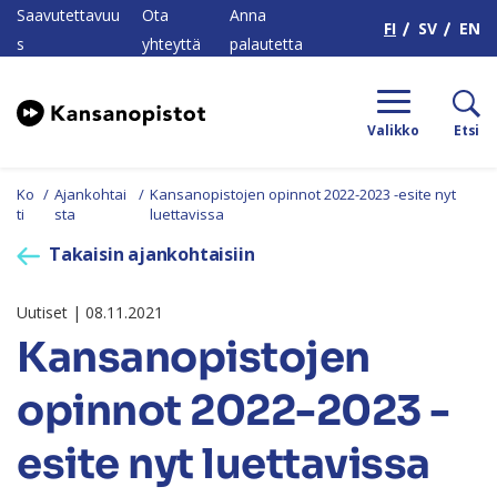
H
Saavutettavuu
Ota
Anna
FI
SV
EN
s
yhteyttä
palautetta
Valikko
Etsi
Ko
/
Ajankohtai
/
Kansanopistojen opinnot 2022-2023 -esite nyt
ti
sta
luettavissa
Takaisin ajankohtaisiin
Uutiset | 08.11.2021
Kansanopistojen
opinnot 2022-2023 -
esite nyt luettavissa