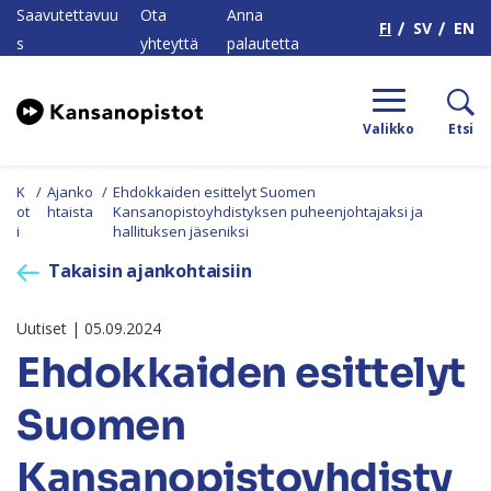
H
Saavutettavuu
Ota
Anna
FI
SV
EN
s
yhteyttä
palautetta
Valikko
Etsi
K
/
Ajanko
/
Ehdokkaiden esittelyt Suomen
ot
htaista
Kansanopistoyhdistyksen puheenjohtajaksi ja
i
hallituksen jäseniksi
Takaisin ajankohtaisiin
Uutiset | 05.09.2024
Ehdokkaiden esittelyt
Suomen
Kansanopistoyhdisty