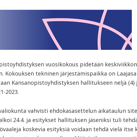
stoyhdistyksen vuosikokous pidetään keskiviikkona
n. Kokouksen tekninen järjestämispaikka on Laajasa
aan Kansanopistoyhdistyksen hallitukseen neljä (4) 
1-2023.
valiokunta vahvisti ehdokasasettelun aikataulun site
koi 24.4. ja esitykset hallituksen jäseniksi tuli tehd
vaaleja koskevia esityksiä voidaan tehdä vielä itse