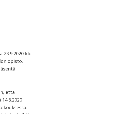
 23.9.2020 klo
lon opisto.
jäsentä
n, että
ä 14.8.2020
 kokouksessa.