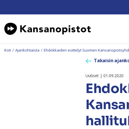
Koti
/
Ajankohtaista
/
Ehdokkaiden esittelyt Suomen Kansanopistoyhdis
Takaisin ajanko
Uutiset | 01.09.2020
Ehdokk
Kansa
hallit