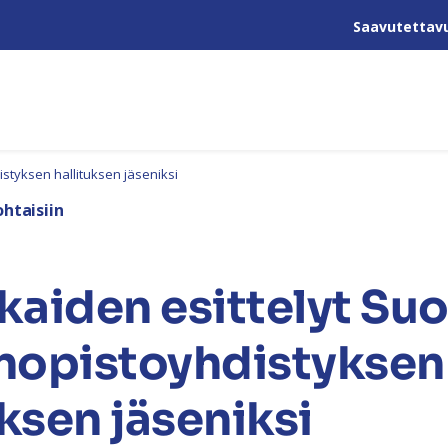
Saavutettav
tyksen hallituksen jäseniksi
htaisiin
aiden esittelyt S
nopistoyhdistyksen
uksen jäseniksi