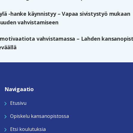
lä -hanke käynnistyy – Vapaa sivistystyö mukaan
suuden vahvistamiseen
n motivaatiota vahvistamassa – Lahden kansanopi
väällä
Navigaatio
Etusivu
Opiskelu kansanopistossa
Etsi koulutuksia