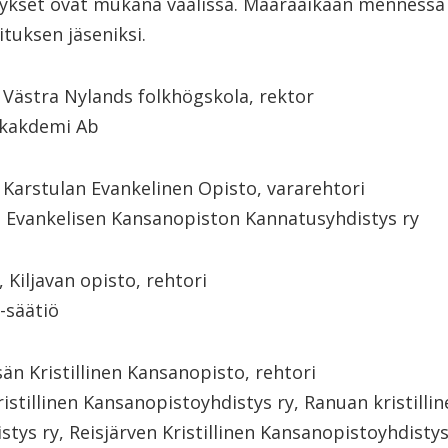
tykset ovat mukana vaalissa. Määräaikaan mennessä 
lituksen jäseniksi.
 Västra Nylands folkhögskola, rektor
olkakdemi Ab
 Karstulan Evankelinen Opisto, vararehtori
an Evankelisen Kansanopiston Kannatusyhdistys ry
 Kiljavan opisto, rehtori
-säätiö
sän Kristillinen Kansanopisto, rehtori
ristillinen Kansanopistoyhdistys ry, Ranuan kristilli
tys ry, Reisjärven Kristillinen Kansanopistoyhdistys