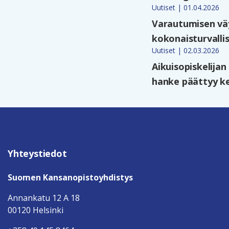
Uutiset | 01.04.2026
Varautumisen väy
kokonaisturvalli
Uutiset | 02.03.2026
Aikuisopiskelija
hanke päättyy ke
Yhteystiedot
Suomen Kansanopistoyhdistys
Annankatu 12 A 18
00120 Helsinki