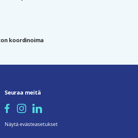
ston koordinoima
Seuraa meitä
Näytä evästeasetukset