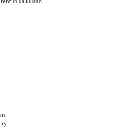
tehtiin kaikkiaan
nen
 ry