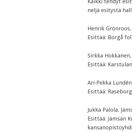
Kaikki tehdyt esi
neljä esitystä hal
Henrik Grönroos,
Esittää: Borgå f
Sirkka Hokkanen,
Esittää: Karstul
Ari-Pekka Lundén,
Esittää: Raseborg
Jukka Palola, Jäm
Esittää: Jämsän K
kansanopistoyhdis