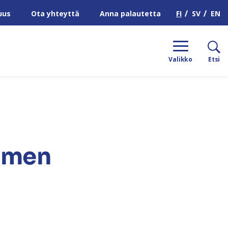
H
FI
SV
EN
uus
Ota yhteyttä
Anna palautetta
Valikko
Etsi
uomen