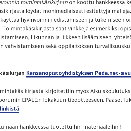
voinnin toimintakäsikirjaan
on koottu hankkeessa ke
äsikirjasta löydät monimediaisesti esitettyjä malleja,
it käyttää hyvinvoinnin edistämiseen ja tukemiseen 
. Toimintakäsikirjasta saat vinkkejä esimerkiksi opis
istamiseen, liikunnan ja liikkeen lisäämiseen, yhteis
n vahvistamiseen sekä oppilaitoksen turvallisuusku
käsikirjan
Kansanopistoyhdistyksen Peda.net-sivu
mintakäsikirjasta kirjoitettiin myös Aikuiskoulutuk
oorumin EPALE:n lokakuun tiedotteeseen. Pääset l
linkistä
.
tumaan hankkeessa tuotettuihin materiaaleihin!