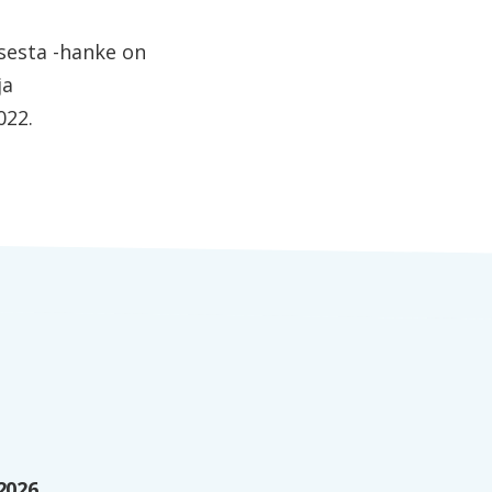
ksesta -hanke on
ja
022.
2026