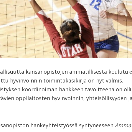
sallisuutta kansanopistojen ammatillisesta koulutuk
tu hyvinvoinnin toimintakäsikirja on nyt valmis.
styksen koordinoiman hankkeen tavoitteena on ollu
tävien oppilaitosten hyvinvoinnin, yhteisöllisyyden j
nsanopiston hankeyhteistyössä syntyneeseen
Ammati