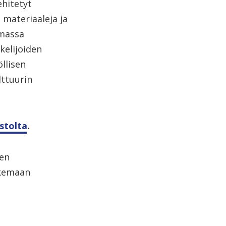
hitetyt
 materiaaleja ja
omassa
kelijoiden
öllisen
lttuurin
stolta
.
sen
ukemaan