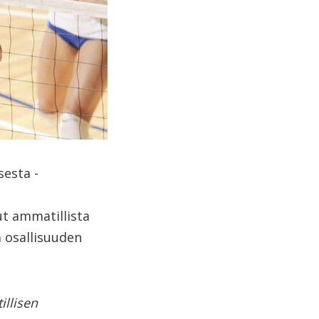
sesta -
t ammatillista
a osallisuuden
llisen