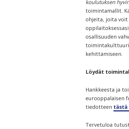
koulutuksen hyvin
toimintamallit. K
ohjeita, joita vo
oppilaitoksessasi
osallisuuden vahv
toimintakulttuuri
kehittämiseen.
Löydät toiminta
Hankkeesta ja toi
eurooppalaisen f
tiedotteen
tästä 
Tervetuloa tutus