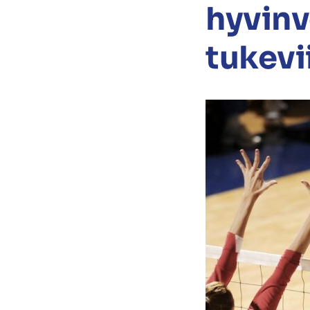
hyvinv
tukevi