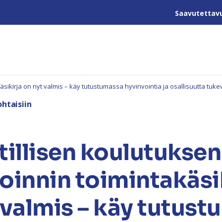
Saavutettav
ikirja on nyt valmis – käy tutustumassa hyvinvointia ja osallisuutta tukev
htaisiin
llisen koulutuksen
oinnin toimintakäsi
 valmis – käy tutus