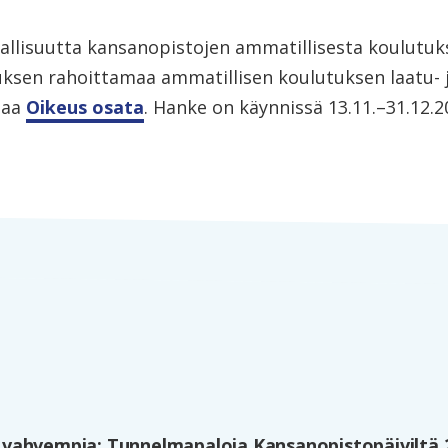
sallisuutta kansanopistojen ammatillisesta koulutu
uksen rahoittamaa ammatillisen koulutuksen laatu- 
maa
Oikeus osata
. Hanke on käynnissä 13.11.–31.12.2
vahvempia: Tunnelmapaloja Kansanopistopäiviltä 