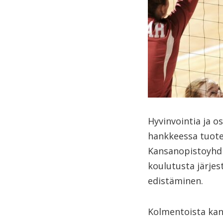
Hyvinvointia ja o
hankkeessa tuotet
Kansanopistoyhdi
koulutusta järjes
edistäminen.
Kolmentoista ka