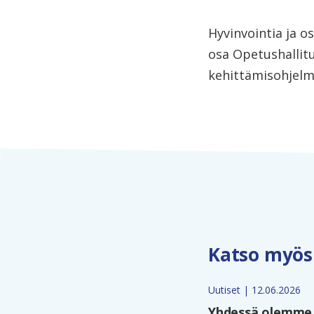
Hyvinvointia ja o
osa Opetushallit
kehittämisohjel
Katso myös
Uutiset | 12.06.2026
Yhdessä olemme 