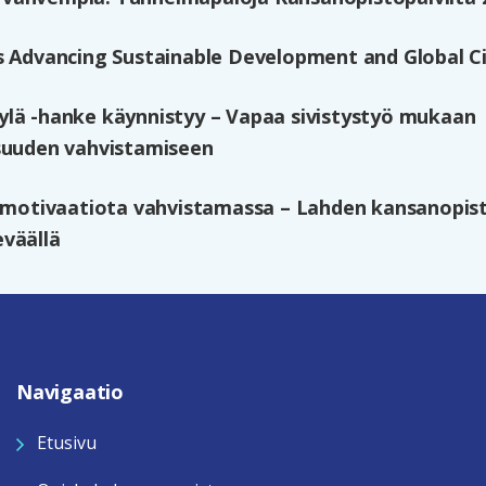
s Advancing Sustainable Development and Global Ci
lä -hanke käynnistyy – Vapaa sivistystyö mukaan
suuden vahvistamiseen
n motivaatiota vahvistamassa – Lahden kansanopi
väällä
Navigaatio
Etusivu